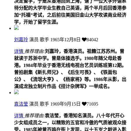
决定留学，于是从香港回到上海，请了一位大学外语系
待分配的大学毕业生教自己英语，两个半月后回香港参
加“托福”考试，之后前往美国旧金山大学攻读商业经济
学，开始了留学生涯。
刘嘉玲
演员 歌手
1965年12月8日
84042
详情
推荐理由:
刘嘉玲，香港演员。祖籍江苏苏州。曾
就读于苏浙中学。曾是体操选手。1980年随父母赴香
港。1984年毕业于香港无线电视台艺员训练班第12期。
曾拍剧集《新扎师兄》、《后生可畏》、《铁面包
公》、《流氓大亨》、《杨家将》等。1986年从影，出
演成龙独立制片作品《扭计杂牌军》一举成名。
袁洁莹
演员 歌手
1969年9月15日
71695
详情
推荐理由:
袁洁莹，香港知名演员。八十年代开心
少女组成员之一，以精致的五官和冷傲的气质被观众接
受。1985年被黄百鸣在街上发现，以十五岁之龄进入影