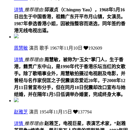
详情
推荐理由:
邱淑贞（Chingmy Yau），1968年5月16
日出生于中国香港，祖籍广东开平市月山镇，女演员。
1987年参选香港小姐，因被指整容而退选，同年签约香
港无线电视出道。
周慧敏
演员 歌手
1967年11月10日
192609
详情
推荐理由:
周慧敏，被称为“玉女”掌门人，生于香
港，籍贯广东中山，是1990年代于香港乐坛当红的女歌
手。除了歌唱事业外，周慧敏拍摄过电视剧及电影，并
曾经与名作家倪匡之子倪震谈恋爱近20年，于2008年12
月11日曾宣布分手，但在同月18日倪震却改口宣布与她
结婚，并在隔年1月5日低调举办婚宴，完成终身大事。
赵雅芝
演员
1954年11月15日
137794
详情
推荐理由:
赵雅芝，电视巨星，表演艺术家，“赵雅