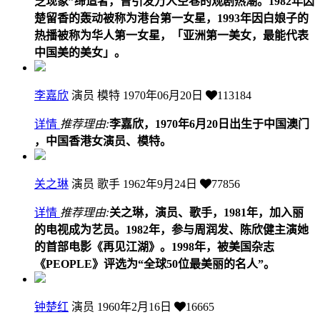
芝现象”缔造者，曾引发万人空巷的观剧热潮。1982年因
楚留香的轰动被称为港台第一女星，1993年因白娘子的
热播被称为华人第一女星，「亚洲第一美女，最能代表
中国美的美女」。
李嘉欣
演员 模特
1970年06月20日
113184
详情
推荐理由:
李嘉欣，1970年6月20日出生于中国澳门
，中国香港女演员、模特。
关之琳
演员 歌手
1962年9月24日
77856
详情
推荐理由:
关之琳，演员、歌手，1981年，加入丽
的电视成为艺员。1982年，参与周润发、陈欣健主演她
的首部电影《再见江湖》。1998年，被美国杂志
《PEOPLE》评选为“全球50位最美丽的名人”。
钟楚红
演员
1960年2月16日
16665