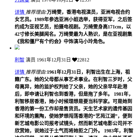
详情
推荐理由:
万绮雯，香港电视演员，亚洲电视合约
女艺员。1989年参选亚洲小姐选举，获得亚军，之后签
约成为亚视艺员，拍摄电视剧。万绮雯身高171cm，以
42寸修长美腿闻名。万绮雯最为人熟识，是在亚视剧集
《我和僵尸有个约会》中饰演马小玲角色。
利智
演员
1961年12月31日
22812
详情
推荐理由:
1961年12月31日，利智出生在上海，祖
籍广东。她的父母都从事艺术事业。在利智三岁时，父
母离异，她的监护权判给了父亲，她的父亲早年赴港
后，即申请让利智也到香港，但是拖了多年。 1981年，
利智移居香港，她小时候理想是要当科学家。可是她到
香港的第一份工作却是售货员。天生艺术家的遗传基因
和环境的熏陶，使她梦想闯荡香港的“艺苑江湖”，便到
新艺城电影公司报考试镜头，然而新艺城电影公司并不
欣赏她，说她过于土气而将她拒之门外。 1983年，利智