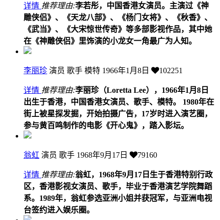
详情
推荐理由:
李若彤，中国香港女演员。主演过《神
雕侠侣》、《天龙八部》、《杨门女将》、《秋香》、
《武当》、《大宋惊世传奇》等多部影视作品，其中她
在《神雕侠侣》里饰演的小龙女一角最广为人知。
李丽珍
演员 歌手 模特
1966年1月8日
102251
详情
推荐理由:
李丽珍（Loretta Lee），1966年1月8日
出生于香港，中国香港女演员、歌手、模特。 1980年在
街上被星探发掘，开始拍摄广告，17岁时进入演艺圈，
参与黄百鸣制作的电影《开心鬼》，踏入影坛。
翁虹
演员 歌手
1968年9月17日
79160
详情
推荐理由:
翁虹，1968年9月17日生于香港特别行政
区，香港影视女演员、歌手，毕业于香港演艺学院舞蹈
系。1989年，翁虹参选亚洲小姐并获冠军，与亚洲电视
台签约进入娱乐圈。