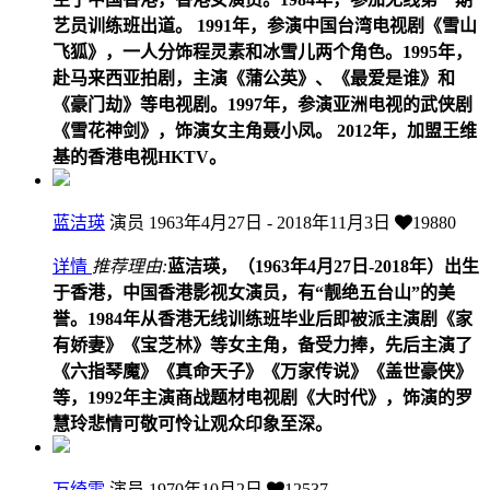
艺员训练班出道。 1991年，参演中国台湾电视剧《雪山
飞狐》，一人分饰程灵素和冰雪儿两个角色。1995年，
赴马来西亚拍剧，主演《蒲公英》、《最爱是谁》和
《豪门劫》等电视剧。1997年，参演亚洲电视的武侠剧
《雪花神剑》，饰演女主角聂小凤。 2012年，加盟王维
基的香港电视HKTV。
蓝洁瑛
演员
1963年4月27日 - 2018年11月3日
19880
详情
推荐理由:
蓝洁瑛，（1963年4月27日-2018年）出生
于香港，中国香港影视女演员，有“靓绝五台山”的美
誉。1984年从香港无线训练班毕业后即被派主演剧《家
有娇妻》《宝芝林》等女主角，备受力捧，先后主演了
《六指琴魔》《真命天子》《万家传说》《盖世豪侠》
等，1992年主演商战题材电视剧《大时代》，饰演的罗
慧玲悲情可敬可怜让观众印象至深。
万绮雯
演员
1970年10月2日
12537