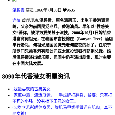
温碧霞
演员
1966年7月30日
9635
详情
推荐理由:
温碧霞，原名温碧玉，出生于香港调景
岭，父亲为前国民党老兵。香港演员。早年以“性感美
女”著称，被评为爱美甚于演技。2000年10月1日嫁给香
港富商何祖光，在泰国布吉悦榕庄（Banyan Tree）酒店
举行婚礼，何祖光是国民党元老何应钦的孙子，任职于
所罗门兄弟香港有限公司亚太区投资银行部副总裁。婚
后温碧霞淡出娱乐圈，但间中仍有演出剧集，现时主要
在中国大陆发展。
8090年代香港女明星资讯
·
我最喜欢的古典美女
·
家道中落，连遭厄运，一手烂牌打翻身，黎姿：只有打
不死的小强，没有摘下王冠的女王。
·
52岁李若彤晒健身照，腹肌马甲线手臂还有肌肉，真不
老女神！