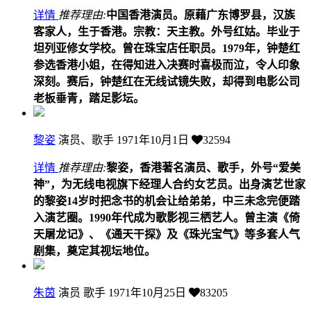
详情
推荐理由:
中国香港演员。原藉广东博罗县，汉族
客家人，生于香港。宗教：天主教。外号红姑。毕业于
坦列亚修女学校。曾在珠宝店任职员。1979年，钟楚红
参选香港小姐，在得知进入决赛时喜极而泣，令人印象
深刻。赛后，钟楚红在无线试镜失败，却得到电影公司
老板垂青，踏足影坛。
黎姿
演员、歌手
1971年10月1日
32594
详情
推荐理由:
黎姿，香港著名演员、歌手，外号“爱美
神”，为无线电视旗下经理人合约女艺员。出身演艺世家
的黎姿14岁时把念书的机会让给弟弟，中三未念完便踏
入演艺圈。1990年代成为歌影视三栖艺人。曾主演《倚
天屠龙记》、《通天干探》及《珠光宝气》等多套人气
剧集，奠定其视坛地位。
朱茵
演员 歌手
1971年10月25日
83205