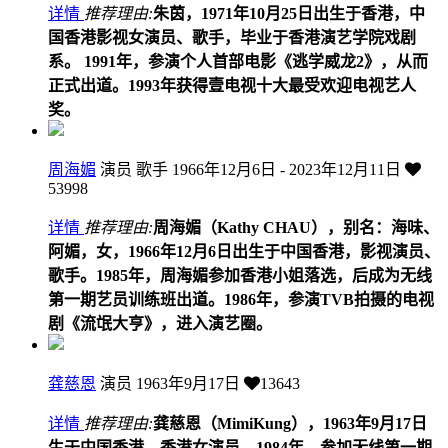
详情
推荐理由:
朱茵，1971年10月25日出生于香港，中
国香港影视女演员、歌手，毕业于香港演艺学院戏剧
系。 1991年，参演个人首部电影《逃学威龙2》，从而
正式出道。1993年获得壹电视十大最受欢迎电视艺人
奖。
周海媚
演员 歌手
1966年12月6日 - 2023年12月11日
53998
详情
推荐理由:
周海媚（Kathy CHAU），别名：海味、
阿媚，女，1966年12月6日出生于中国香港，影视演员、
歌手。1985年，周海媚参加香港小姐落选，后成为无线
第一期艺员训练班出道。1986年，参演TVB拍摄的电视
剧《流氓大亨》，进入演艺圈。
龚慈恩
演员
1963年9月17日
13643
详情
推荐理由:
龚慈恩（MimiKung），1963年9月17日
生于中国香港，香港女演员。1984年，参加无线第一期