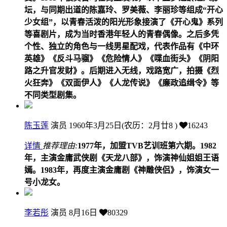
坛，与同期出道的陈嘉玲、罗美薇、李丽珍等组成“开心
少女组”，以青春活泼的阳光形象接演了《开心鬼》系列
等喜剧片，成为当时香港年轻人的青春偶像。之后多凭
个性、独立的角色与一线男星配戏，代表作品有《中环
英雄》《反斗马骝》《危险情人》《喋血街头》《阴阳
路之升官发财》。后期进入无线，戏路宽广，拍摄《烈
火狂奔》《双面伊人》《人龙传说》《廉政追缉令》等
不同类型剧集。
陈玉莲
演员
1960年3月25日(农历：2月廿8 )
16243
详情
推荐理由:
1977年，加盟TVB艺训班第六期。1982
年，主演金庸武侠剧《天龙八部》，饰演神仙姐姐王语
嫣。1983年，再度主演金庸剧《神雕侠侣》，饰演女一
号小龙女。
李若彤
演员
8月16日
80329