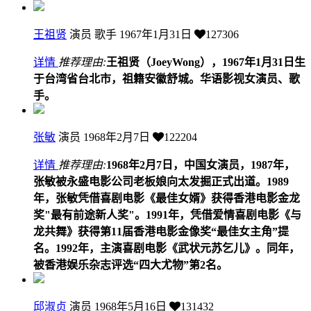
王祖贤
演员 歌手
1967年1月31日
127306
详情
推荐理由:
王祖贤（JoeyWong），1967年1月31日生
于台湾省台北市，祖籍安徽舒城。华语影视女演员、歌
手。
张敏
演员
1968年2月7日
122204
详情
推荐理由:
1968年2月7日，中国女演员，1987年，
张敏被永盛电影公司老板娘向太发掘正式出道。1989
年，张敏凭借喜剧电影《最佳女婿》获得香港电影金龙
奖"最有前途新人奖"。1991年，凭借爱情喜剧电影《与
龙共舞》获得第11届香港电影金像奖“最佳女主角”提
名。1992年，主演喜剧电影《武状元苏乞儿》。同年，
被香港娱乐杂志评选“四大尤物”第2名。
邱淑贞
演员
1968年5月16日
131432