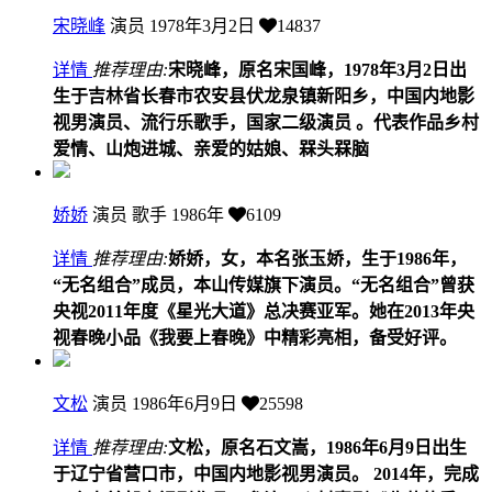
宋晓峰
演员
1978年3月2日
14837
详情
推荐理由:
宋晓峰，原名宋国峰，1978年3月2日出
生于吉林省长春市农安县伏龙泉镇新阳乡，中国内地影
视男演员、流行乐歌手，国家二级演员 。代表作品乡村
爱情、山炮进城、亲爱的姑娘、槑头槑脑
娇娇
演员 歌手
1986年
6109
详情
推荐理由:
娇娇，女，本名张玉娇，生于1986年，
“无名组合”成员，本山传媒旗下演员。“无名组合”曾获
央视2011年度《星光大道》总决赛亚军。她在2013年央
视春晚小品《我要上春晚》中精彩亮相，备受好评。
文松
演员
1986年6月9日
25598
详情
推荐理由:
文松，原名石文嵩，1986年6月9日出生
于辽宁省营口市，中国内地影视男演员。 2014年，完成