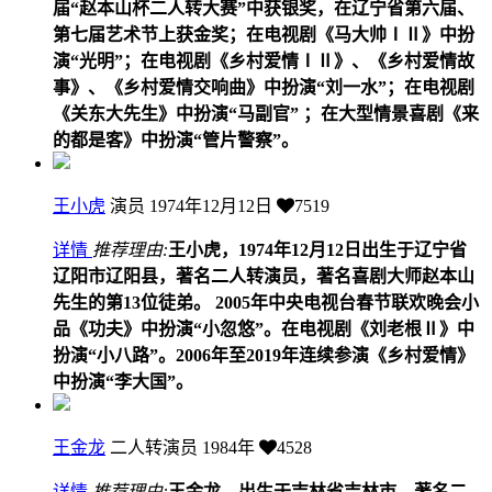
届“赵本山杯二人转大赛”中获银奖，在辽宁省第六届、
第七届艺术节上获金奖；在电视剧《马大帅ⅠⅡ》中扮
演“光明”；在电视剧《乡村爱情ⅠⅡ》、《乡村爱情故
事》、《乡村爱情交响曲》中扮演“刘一水”；在电视剧
《关东大先生》中扮演“马副官” ；在大型情景喜剧《来
的都是客》中扮演“管片警察”。
王小虎
演员
1974年12月12日
7519
详情
推荐理由:
王小虎，1974年12月12日出生于辽宁省
辽阳市辽阳县，著名二人转演员，著名喜剧大师赵本山
先生的第13位徒弟。 2005年中央电视台春节联欢晚会小
品《功夫》中扮演“小忽悠”。在电视剧《刘老根Ⅱ》中
扮演“小八路”。2006年至2019年连续参演《乡村爱情》
中扮演“李大国”。
王金龙
二人转演员
1984年
4528
详情
推荐理由:
王金龙，出生于吉林省吉林市，著名二