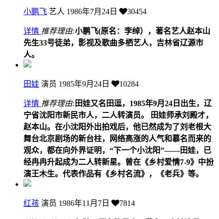
小鹏飞
艺人
1986年7月24日
30454
详情
推荐理由:
小鹏飞(原名：李绰），著名艺人赵本山
先生33号徒弟，影视及歌曲多栖艺人，吉林省辽源市
人。
田娃
演员
1985年9月24日
10284
详情
推荐理由:
田娃又名田逗，1985年9月24日出生，辽
宁省沈阳市新民市人，二人转演员。 田娃师承刘殿才，
赵本山。在小沈阳外出拍戏后，他已然成为了刘老根大
舞台北京剧场的新台柱，网络高涨的人气和慕名而来的
观众，都在向外界证明，“下一个小沈阳”——田娃，已
经冉冉升起成为二人转新星。曾在《乡村爱情7-9》中扮
演王木生。代表作品有《乡村名流》，《老兵》等。
红孩
演员
1986年11月7日
7814