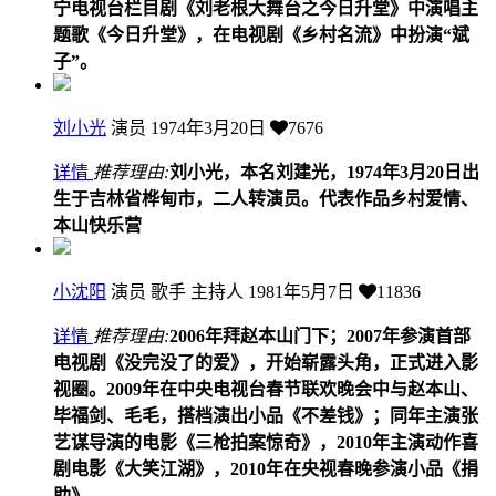
宁电视台栏目剧《刘老根大舞台之今日升堂》中演唱主
题歌《今日升堂》，在电视剧《乡村名流》中扮演“斌
子”。
刘小光
演员
1974年3月20日
7676
详情
推荐理由:
刘小光，本名刘建光，1974年3月20日出
生于吉林省桦甸市，二人转演员。代表作品乡村爱情、
本山快乐营
小沈阳
演员 歌手 主持人
1981年5月7日
11836
详情
推荐理由:
2006年拜赵本山门下；2007年参演首部
电视剧《没完没了的爱》，开始崭露头角，正式进入影
视圈。2009年在中央电视台春节联欢晚会中与赵本山、
毕福剑、毛毛，搭档演出小品《不差钱》；同年主演张
艺谋导演的电影《三枪拍案惊奇》，2010年主演动作喜
剧电影《大笑江湖》，2010年在央视春晚参演小品《捐
助》。