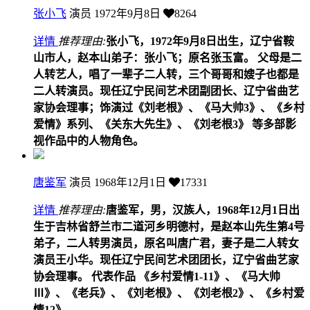
张小飞
演员
1972年9月8日
8264
详情
推荐理由:
张小飞，1972年9月8日出生，辽宁省鞍
山市人，赵本山弟子：张小飞；原名张玉富。 父母是二
人转艺人，唱了一辈子二人转，三个哥哥和嫂子也都是
二人转演员。现任辽宁民间艺术团副团长、辽宁省曲艺
家协会理事；饰演过《刘老根》、《马大帅3》、《乡村
爱情》系列、《关东大先生》、《刘老根3》 等多部影
视作品中的人物角色。
唐鉴军
演员
1968年12月1日
17331
详情
推荐理由:
唐鉴军，男，汉族人，1968年12月1日出
生于吉林省舒兰市二道河乡明德村，是赵本山先生第4号
弟子，二人转男演员，原名叫唐广君，妻子是二人转女
演员王小华。现任辽宁民间艺术团团长，辽宁省曲艺家
协会理事。 代表作品 《乡村爱情1-11》、《马大帅
Ⅲ》、《老兵》、《刘老根》、《刘老根2》、《乡村爱
情12》