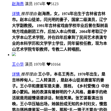
赵海燕
演员
1974年
5123
详情
推荐理由:
赵海燕，女，1974年出生于吉林省吉林
市。赵本山徒弟，闫光明的妻子，国家二级演员，辽宁
大学副教授。 1991年吉林省戏曲学校毕业后曾在梨树县
地方戏曲剧团工作，后加入本山传媒，2004年考取辽宁
大学本山艺术学院，并在四年后拿到了民间艺术表演专
业的本科学历和文学学士学位，同年留校任教，现为本
山艺术学院专职教师，专教二人转唱腔。
王小华
演员
1970年
10164
详情
推荐理由:
王小华，本名王秀杰，1970年出生，是
吉林桦甸人，二人转演员 ，是赵本山徒弟唐鉴军的妻
子。王小华和唐鉴军是夫妻、搭档，《乡村爱情2》中扮
演小蒙妈。她的表演有着鲜明的个人风格，最拿手的绝
活就是用超慢语速讲话，制造笑果。张艺谋看演出当
晚，王小华压轴出场，她装扮成无知的乡村妇女，慢悠
悠与搭档唐鉴军一问一答，那股“扎一锥子不冒血”的劲