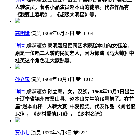
人转演员，著名小品演员赵本山的徒弟。代表作品有
《我要上春晚》，《超级大明星》等。
高明娥
演员
1968年9月27日
11164
详情
推荐理由:
高明娥是民间艺术家赵本山的女徒弟，
原是一位唱二人转的民间艺人，因为饰演《马大帅》中
桂英这个角色让大家熟悉。
孙立荣
演员
1968年10月1日
11012
详情
推荐理由:
孙立荣，女，汉族，1968年10月1日出生
于辽宁省锦州市黑山县，赵本山先生第16号弟子。在首
届“赵本山杯二人转大赛”中获银奖。代表作品 《刘老根
1-2》，《乡村爱情1-10》，《乡村名流》
贾小七
演员
1970年3月3日
2221