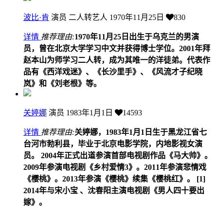
波比·肯
演员 二人转艺人
1970年11月25日
830
详情
推荐理由:
1970年11月25日出生于乌克兰的男演
员，曾在北京大学学习中文并获得博士学位。2001年拜
赵本山为师学习二人转，成为其唯一的洋徒弟。代表作
品有《西洋戏迷》、《长沙里手》、《风流才子纪晓
岚》和《刘老根》等。
关婷娜
演员
1983年1月1日
14593
详情
推荐理由:
关婷娜，1983年1月1日生于黑龙江省七
台河市勃利县，毕业于北京电影学院，内地影视女演
员。 2004年正式出道参演首部电视剧作品《马大帅》。
2009年参演电视剧《乡村爱情3》。2011年参演悲情戏
《樱桃》。2013年参演《樱桃》续集《樱桃红》。 [1]
2014年与宋小宝 、沈春阳主演电视剧《男人四十要出
嫁》。