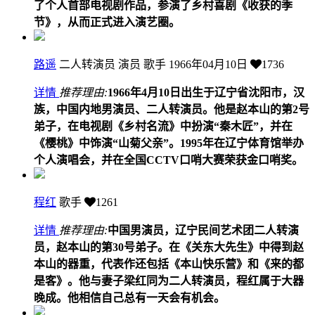
了个人首部电视剧作品，参演了乡村喜剧《收获的季
节》，从而正式进入演艺圈。
路遥
二人转演员 演员 歌手
1966年04月10日
1736
详情
推荐理由:
1966年4月10日出生于辽宁省沈阳市，汉
族，中国内地男演员、二人转演员。他是赵本山的第2号
弟子，在电视剧《乡村名流》中扮演“秦木匠”，并在
《樱桃》中饰演“山菊父亲”。1995年在辽宁体育馆举办
个人演唱会，并在全国CCTV口哨大赛荣获金口哨奖。
程红
歌手
1261
详情
推荐理由:
中国男演员，辽宁民间艺术团二人转演
员，赵本山的第30号弟子。在《关东大先生》中得到赵
本山的器重，代表作还包括《本山快乐营》和《来的都
是客》。他与妻子梁红同为二人转演员，程红属于大器
晚成。他相信自己总有一天会有机会。