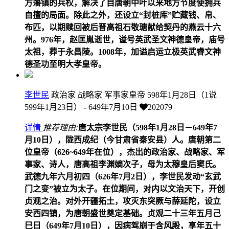
方藩镇的兵权，解决了自唐朝中叶以来地方节度使拥兵
自擅的局面。除此之外，还设立“封桩库”贮藏钱、帛、
布匹，以期赎回被后晋高祖石敬瑭献给契丹的燕云十六
州。976年，赵匡胤逝世，谥号英武圣文神德皇帝，庙号
太祖，葬于永昌陵。1008年，加谥启运立极英武睿文神
德圣功至明大孝皇帝。
李世民
政治家 战略家 军事家皇帝
598年1月28日（1说
599年1月23日） - 649年7月10日
202079
详情
推荐理由:
唐太宗李世民（598年1月28日－649年7
月10日），陇西成纪（今甘肃省秦安县）人。唐朝第二
位皇帝（626~649年在位），杰出的政治家、战略家、军
事家、诗人，唐高祖李渊嫡次子，母为太穆皇后窦氏。
武德九年六月初四（626年7月2日），李世民发动“玄武
门之变”被立为太子。在位期间，对内以文治天下，开创
贞观之治。对外开疆拓土，攻灭东突厥与薛延陀，设立
安西四镇，为唐朝盛世奠定基础。贞观二十三年五月己
巳日（649年7月10日），因病驾崩于含风殿，享年五十