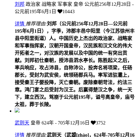
刘邦
政治家 战略家 军事家 皇帝
公元前256年12月28日 -
公元前195年6月1日
10443
详情
推荐理由:
刘邦（公元前256年12月28日—公元前
195年6月1日），字季，沛郡丰邑中阳里（今江苏徐州丰
县中阳里街道）人。中国历史上杰出的政治家、战略家
和军事指挥家，汉朝开国皇帝，汉民族和汉文化的伟大
开拓者之一，对汉族的发展以及中国的统一有突出贡
献。刘邦初仕秦朝，授沛县泗水亭长。陈胜起义之后，
率兵响应，攻占沛县，自称沛公，投奔名将项梁，任砀
郡长，受封为武安侯，统领砀郡兵马。率军进驻灞上，
接受秦王子婴投降，灭亡秦朝。废除秦朝苛法，约法三
章。鸿门宴之后受封为汉王。后赢得楚汉之争，统一天
下，建立西汉。驾崩于公元前195年，谥号高皇帝，庙号
太祖，葬于长陵。
武则天
皇帝
624年 - 705年12月16日
3752
详情
推荐理由:
武则天（武曌[zhào]，624年-705年12月16