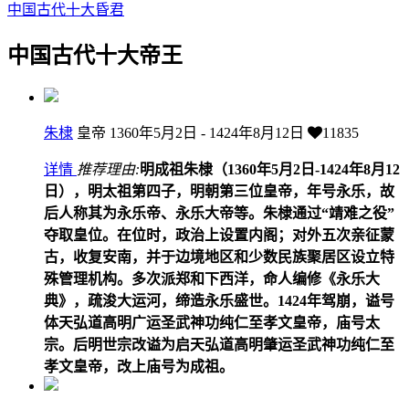
中国古代十大昏君
中国古代十大帝王
朱棣
皇帝
1360年5月2日 - 1424年8月12日
11835
详情
推荐理由:
明成祖朱棣（1360年5月2日-1424年8月12
日），明太祖第四子，明朝第三位皇帝，年号永乐，故
后人称其为永乐帝、永乐大帝等。朱棣通过“靖难之役”
夺取皇位。在位时，政治上设置内阁；对外五次亲征蒙
古，收复安南，并于边境地区和少数民族聚居区设立特
殊管理机构。多次派郑和下西洋，命人编修《永乐大
典》，疏浚大运河，缔造永乐盛世。1424年驾崩，谥号
体天弘道高明广运圣武神功纯仁至孝文皇帝，庙号太
宗。后明世宗改谥为启天弘道高明肇运圣武神功纯仁至
孝文皇帝，改上庙号为成祖。