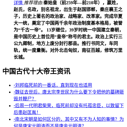
详情
推荐理由:
秦始皇（前259年—前210年），嬴姓，
赵氏，名政，别名祖龙，出生于赵国邯郸，秦庄襄王之
子，历史上著名的政治家、战略家、改革家。完成华夏
大一统，奠定了中国两千余年政治制度基本格局，被誉
为“千古一帝”。 13岁继位，39岁时统一中国建立秦朝，
是中国历史上首位用“皇帝”称号的君主。政治上实行三
公九卿制，地方上废分封行郡县。推行书同文，车同
轨，统一度量衡。对外北击匈奴，南征百越，修筑万里
长城。
中国古代十大帝王资讯
·
刘邦临死前的一番话，直到现在也适用
·
魏征去世后，唐太宗李世民为什么要下令把他的墓碑砸
毁并鞭尸？
·
后周一代明君柴荣，临死前却没有托孤忠臣，以致留下
后患赵匡胤！
·
南北宋朝是如何区分的，其中又有不为人知的事情？为
何是唐宋元明清而不是唐金元明清？