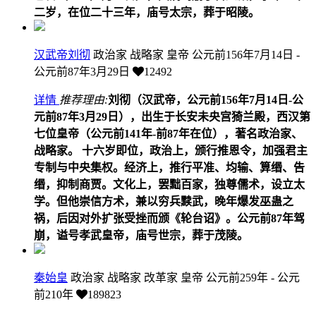
二岁，在位二十三年，庙号太宗，葬于昭陵。
汉武帝刘彻
政治家 战略家 皇帝
公元前156年7月14日 -
公元前87年3月29日
12492
详情
推荐理由:
刘彻（汉武帝，公元前156年7月14日-公
元前87年3月29日），出生于长安未央宫猗兰殿，西汉第
七位皇帝（公元前141年-前87年在位），著名政治家、
战略家。 十六岁即位，政治上，颁行推恩令，加强君主
专制与中央集权。经济上，推行平准、均输、算缗、告
缗，抑制商贾。文化上，罢黜百家，独尊儒术，设立太
学。但他崇信方术，兼以穷兵黩武，晚年爆发巫蛊之
祸，后因对外扩张受挫而颁《轮台诏》。公元前87年驾
崩，谥号孝武皇帝，庙号世宗，葬于茂陵。
秦始皇
政治家 战略家 改革家 皇帝
公元前259年 - 公元
前210年
189823