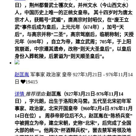
日），荆州都督武士彟次女，并州文水（今山西文水）
人，中国历史上唯一的正统女皇帝。 其十四岁时为唐太
宗才人，获赐号“武媚”，唐高宗时封昭仪，在“废王立
武”事件后成为皇后，上元元年（674年），加号“天
后”，与高宗并称“二圣”，高宗驾崩后，临朝称制；天授
元年（690年），自立为帝，建立武周；705年，于上阳
宫崩逝，中宗遵其遗命，改称“则天大圣皇后”，以皇后
身份入葬乾陵，后累谥为“则天顺圣皇后”。
赵匡胤
军事家 政治家 皇帝
927年3月21日 - 976年11月14
日
19415
详情
推荐理由:
赵匡胤（927年3月21日-976年11月14
日），字元朗，出生于洛阳夹马营。五代至北宋初年军
事家、政治家，北宋开国皇帝（960年2月4日-976年11月
14日在位）。 周恭帝即位后不久，赵匡胤在“陈桥兵变”
中被拥立为帝，建立宋朝，史称“北宋”，后完成了全国
大部的统一。他两次“杯酒释兵权”，罢去禁军将领及地