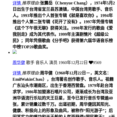
详情
推荐理由:
张震岳（Chenyue Chang），1974年5月2
日出生于台湾省宜兰县苏澳镇，中国台湾男歌手、音乐
人。1993年推出个人首张专辑《就是喜欢你》。1994年
推出个人第二张专辑《花开了没有》。1997年凭借专辑
《这个下午很无聊》获得关注。1998年发行的歌曲《爱
我别走》成为其代表作。1999年主演剧情片《超级公
民》；同年凭借歌曲《分手吧》获得第六届华语音乐榜
中榜TOP20歌曲奖。
周华健
歌手 音乐人 演员
1960年12月22日
9569
详情
推荐理由:
周华健（1960年12月22日－，英文名：
EmilWakinChau），台湾著名创作歌手、音乐人。祖籍
广东汕头市潮南区，出生于香港西营盘。1979年赴台湾
求学，1986年加盟滚石唱片公司，逐渐成长为台湾及亚
洲华语流行乐坛的天王巨星，至今已发行音乐专辑逾40
张，累计销量过数千万。出道初期，周华健因其阳光、
健康、积极向上的形象及曲风，被称作“阳光游子”；后
因其实力的唱功和天王般的人气而获得“国民歌王”、“天