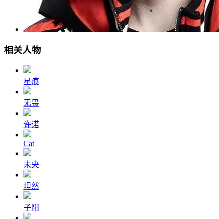
相关人物
星痕
无畏
许诺
Cat
未央
坦然
子阳