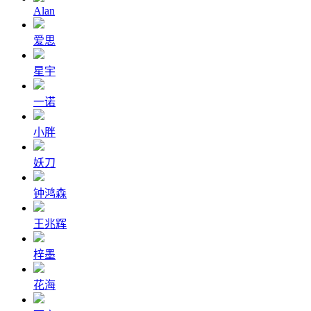
Alan
爱思
星宇
一诺
小胖
妖刀
钟鸿森
王兆辉
梓墨
花海