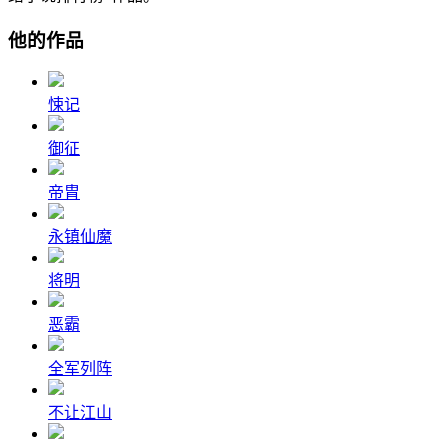
他的作品
悚记
御征
帝胄
永镇仙魔
将明
恶霸
全军列阵
不让江山