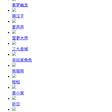
紫梦幽龙
萌汉子
夏声声
壹更大师
三九音域
非玩家角色
熊狼狗
桉柏
荣小荣
听日