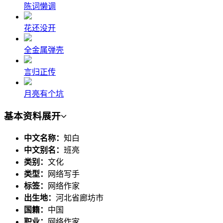
陈词懒调
花还没开
全金属弹壳
言归正传
月亮有个坑
基本资料
展开
中文名称：
知白
中文别名：
班亮
类别：
文化
类型：
网络写手
标签：
网络作家
出生地：
河北省廊坊市
国籍：
中国
职业：
网络作家