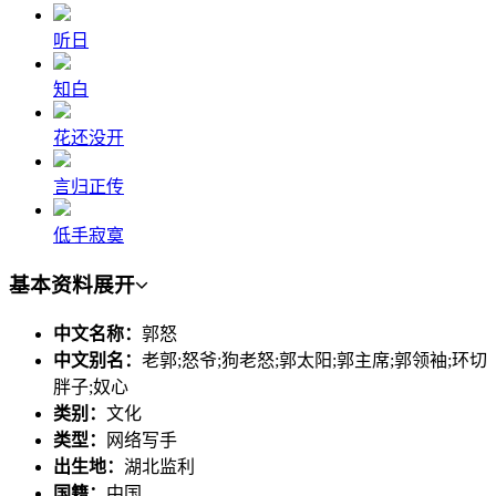
听日
知白
花还没开
言归正传
低手寂寞
基本资料
展开
中文名称：
郭怒
中文别名：
老郭;怒爷;狗老怒;郭太阳;郭主席;郭领袖;环切
胖子;奴心
类别：
文化
类型：
网络写手
出生地：
湖北监利
国籍：
中国