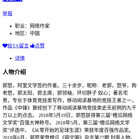
举报
职业：网络作家
地区：中国
给TA留言
点赞
详情
人物介绍
郭怒，阿里文学签约作者。三十余岁，昵称：老郭，怒爷，狗
老怒，郭太阳，郭主席，郭领袖，环切胖子 奴心；著名宅
男，专长于体育竞技类写作，移动阅读基地的竞技王者之一，
作品《中锋》曾经创下了移动阅读基地竞技类史无前例的九千
万以上的点击。 2018年5月19日，郭怒获得第三届“橙瓜网络
文学奖”百强大神称号。 2018年5月，第三届“橙瓜网络文学
奖”评选中，《从零开始的足球生涯》荣获年度百强作品奖。
2018年6月，郭怒荣登橙瓜《网文圈》杂志第27期 封面人物。