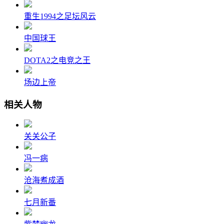
重生1994之足坛风云
中国球王
DOTA2之电竞之王
场边上帝
相关人物
关关公子
冯一病
沧海煮成酒
七月新番