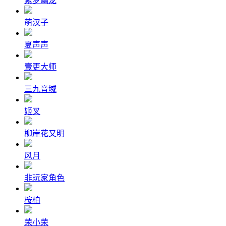
紫梦幽龙
萌汉子
夏声声
壹更大师
三九音域
姬叉
柳岸花又明
风月
非玩家角色
桉柏
荣小荣