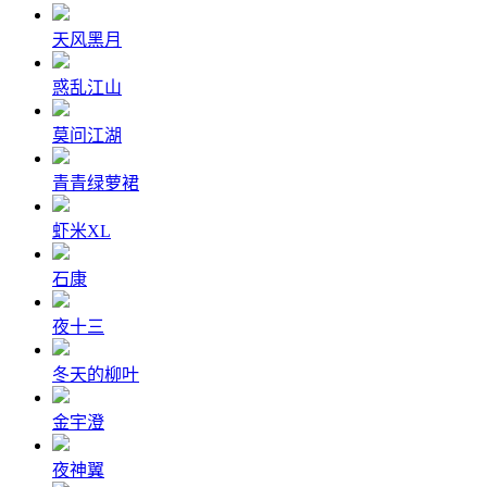
天风黑月
惑乱江山
莫问江湖
青青绿萝裙
虾米XL
石康
夜十三
冬天的柳叶
金宇澄
夜神翼