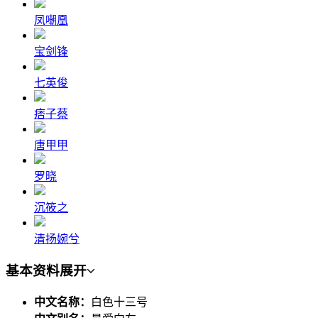
凤嘲凰
宝剑锋
七英俊
痞子蔡
唐甲甲
罗晓
沉筱之
清扬婉兮
基本资料
展开
中文名称：
白色十三号