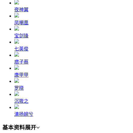
夜神翼
凤嘲凰
宝剑锋
七英俊
痞子蔡
唐甲甲
罗晓
沉筱之
清扬婉兮
基本资料
展开