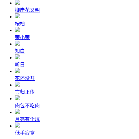
柳岸花又明
桉柏
荣小荣
知白
听日
花还没开
言归正传
肉包不吃肉
月亮有个坑
低手寂寞