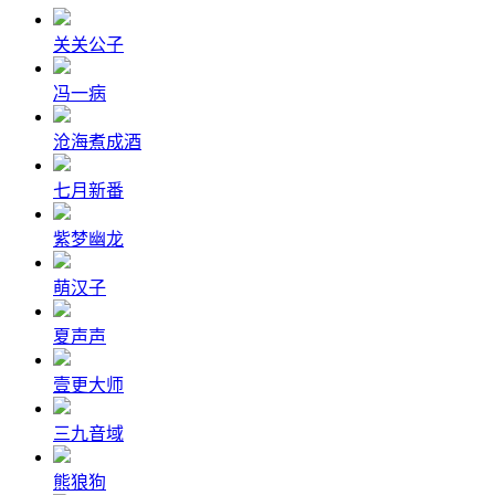
关关公子
冯一病
沧海煮成酒
七月新番
紫梦幽龙
萌汉子
夏声声
壹更大师
三九音域
熊狼狗