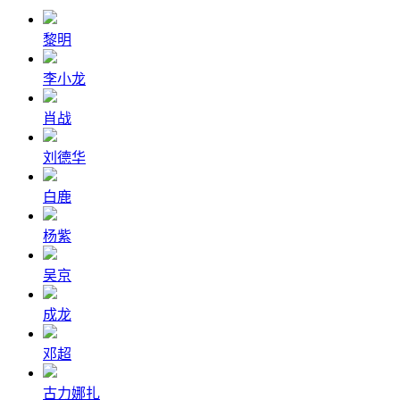
黎明
李小龙
肖战
刘德华
白鹿
杨紫
吴京
成龙
邓超
古力娜扎