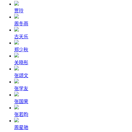
贾玲
周冬雨
古天乐
郑少秋
关晓彤
张颂文
张学友
张国荣
张若昀
周星驰