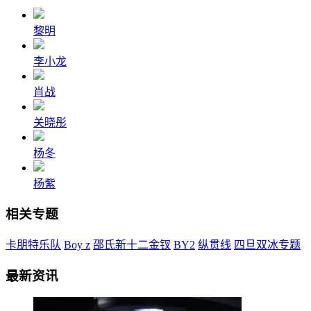
黎明
李小龙
肖战
关晓彤
杨冬
杨紫
相关专题
卡朋特乐队
Boy z
邵氏新十二金钗
BY2
纵贯线
四旦双冰专题
最新资讯