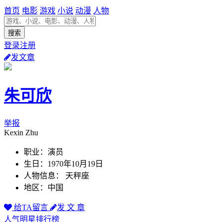
首页
电影
游戏
小说
动漫
人物
登录注册
发文章
朱可欣
举报
Kexin Zhu
职业：演员
生日：1970年10月19日
人物信息： 天秤座
地区：中国
给TA留言
发 文 章
人气明星排行榜