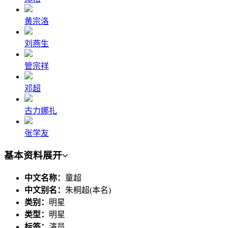
黄宗洛
刘燕生
管宗祥
邓超
古力娜扎
张学友
基本资料
展开
中文名称：
童超
中文别名：
朱桐超(本名)
类别：
明星
类型：
明星
标签：
演员