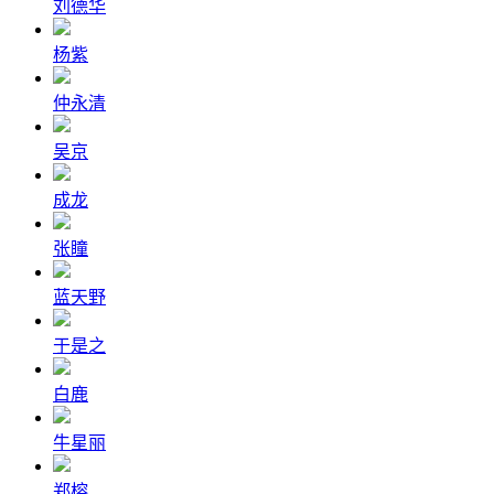
刘德华
杨紫
仲永清
吴京
成龙
张瞳
蓝天野
于是之
白鹿
牛星丽
郑榕