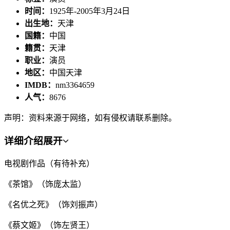
时间：
1925年-2005年3月24日
出生地：
天津
国籍：
中国
籍贯：
天津
职业：
演员
地区：
中国天津
IMDB：
nm3364659
人气：
8676
声明：资料来源于网络，如有侵权请联系删除。
详细介绍
展开
电视剧作品（有待补充）
《茶馆》（饰庞太监）
《名优之死》（饰刘振声）
《蔡文姬》（饰左贤王）