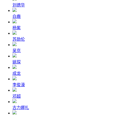
刘德华
白鹿
杨紫
苏勋伦
吴京
姚琛
成龙
李俊濠
邓超
古力娜扎