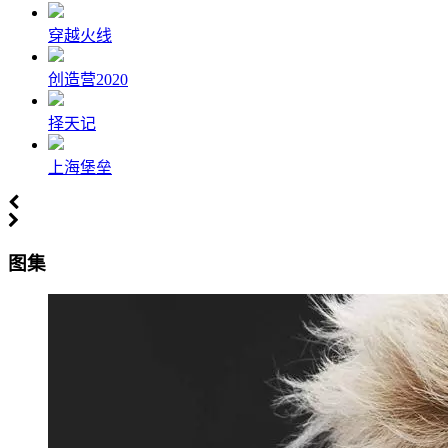
穿越火线
创造营2020
择天记
上海堡垒
图集