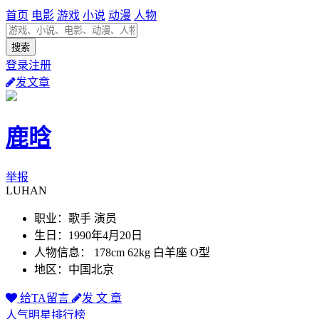
首页
电影
游戏
小说
动漫
人物
登录注册
发文章
鹿晗
举报
LUHAN
职业：歌手 演员
生日：1990年4月20日
人物信息： 178cm 62kg 白羊座 O型
地区：中国北京
给TA留言
发 文 章
人气明星排行榜