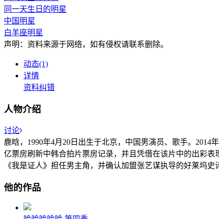
同一天生日的明星
中国明星
白羊座明星
声明：资料来源于网络，如有侵权请联系删除。
动态(1)
详情
资料纠错
人物介绍
讨论
鹿晗，1990年4月20日出生于北京，中国男演员、歌手。201
亿票房刷新中韩合拍片票房记录，并且凭借在该片中的出彩表现
《我是证人》担任男主角，并确认加盟张艺谋执导的好莱坞史
他的作品
哈哈哈哈哈 第四季