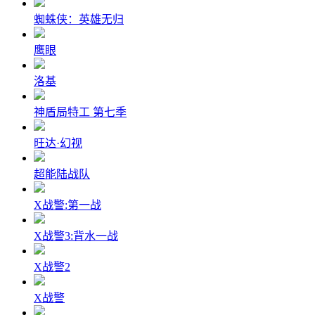
蜘蛛侠：英雄无归
鹰眼
洛基
神盾局特工 第七季
旺达·幻视
超能陆战队
X战警:第一战
X战警3:背水一战
X战警2
X战警