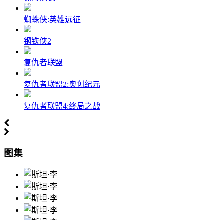
蜘蛛侠:英雄远征
钢铁侠2
复仇者联盟
复仇者联盟2:奥创纪元
复仇者联盟4:终局之战
图集