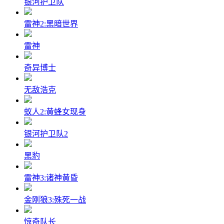
银河护卫队
雷神2:黑暗世界
雷神
奇异博士
无敌浩克
蚁人2:黄蜂女现身
银河护卫队2
黑豹
雷神3:诸神黄昏
金刚狼3:殊死一战
惊奇队长