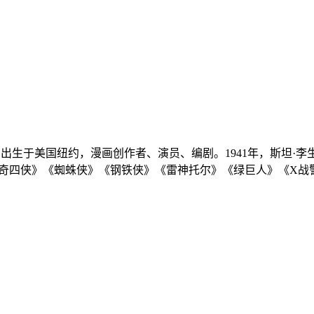
12日），男，出生于美国纽约，漫画创作者、演员、编剧。1941年，
神奇四侠》《蜘蛛侠》《钢铁侠》《雷神托尔》《绿巨人》《X