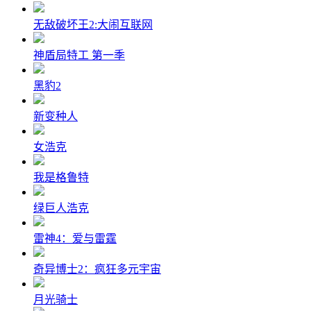
无敌破坏王2:大闹互联网
神盾局特工 第一季
黑豹2
新变种人
女浩克
我是格鲁特
绿巨人浩克
雷神4：爱与雷霆
奇异博士2：疯狂多元宇宙
月光骑士