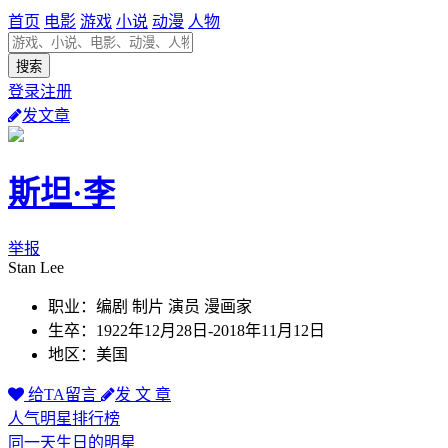
首页
电影
游戏
小说
动漫
人物
登录注册
发文章
斯坦·李
举报
Stan Lee
职业：编剧 制片 演员 漫画家
生卒：1922年12月28日-2018年11月12日
地区：美国
给TA留言
发 文 章
人气明星排行榜
同一天生日的明星