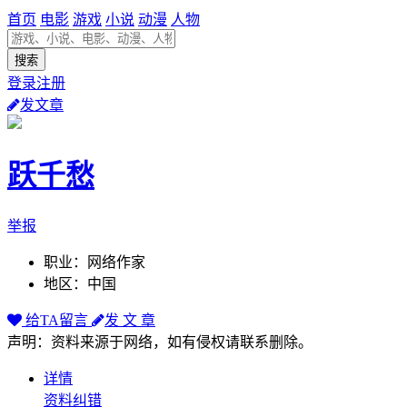
首页
电影
游戏
小说
动漫
人物
登录注册
发文章
跃千愁
举报
职业：网络作家
地区：中国
给TA留言
发 文 章
声明：资料来源于网络，如有侵权请联系删除。
详情
资料纠错