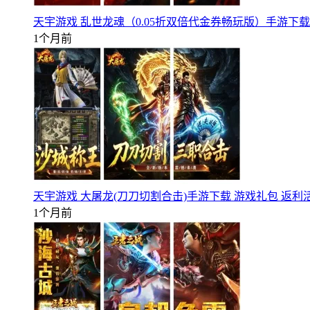
天宇游戏 乱世龙魂（0.05折双倍代金券畅玩版）手游下载
1个月前
天宇游戏 大屠龙(刀刀切割合击)手游下载 游戏礼包 返利
1个月前