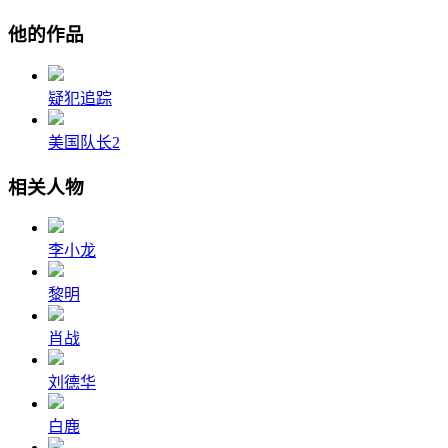
他的作品
疑犯追踪
美国队长2
相关人物
李小龙
黎明
肖战
刘德华
白鹿