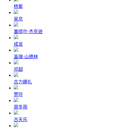
杨紫
吴京
塞缪尔·杰克逊
成龙
盖瑞·山德林
邓超
古力娜扎
贾玲
周冬雨
古天乐