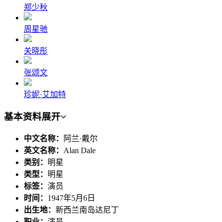
郑少秋
周星驰
关晓彤
张颂文
珍妮·艾加特
基本资料
展开
中文名称：
阿兰·戴尔
英文名称：
Alan Dale
类别：
明星
类型：
明星
标签：
演员
时间：
1947年5月6日
出生地：
新西兰南岛达尼丁
职业：
演员