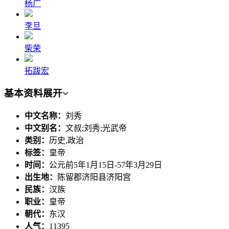
杨广
李旦
柴荣
拓跋宏
基本资料
展开
中文名称：
刘秀
中文别名：
文叔;刘秀;光武帝
类别：
历史,政治
标签：
皇帝
时间：
公元前5年1月15日-57年3月29日
出生地：
陈留郡济阳县济阳宫
民族：
汉族
职业：
皇帝
朝代：
东汉
人气：
11395