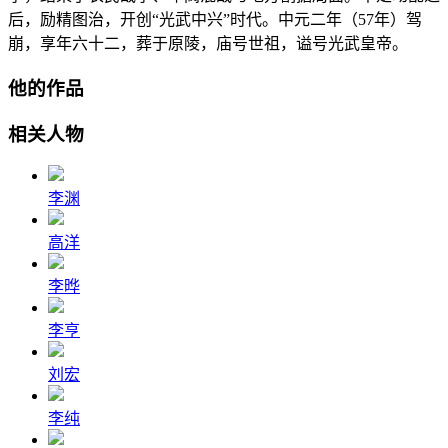
后，励精图治，开创“光武中兴”时代。中元二年（57年）驾
崩，享年六十二，葬于原陵，庙号世祖，谥号光武皇帝。
他的作品
相关人物
李渊
高洋
李晔
李亨
刘宏
李纯