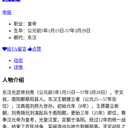
举报
职业：皇帝
生卒：公元前5年1月15日-57年3月29日
朝代：东汉
给TA留言
点赞
动态
详情
人物介绍
东汉光武帝刘秀（公元前5年1月15日－57年3月29日），字文
叔，南阳郡蔡阳县人。东汉王朝建立者（公元25—57年在
位），汉高祖刘邦九世孙。初始元年（8年），王莽篡立新
朝，刘秀随兄刘演起兵于南阳郡。更始三年（25年）即位，尊
奉汉元帝为皇考，光复汉室，定都于洛阳。经过12年的统一战
争，结束了农民战争、军阀混战与地方割据局面。平定动乱之