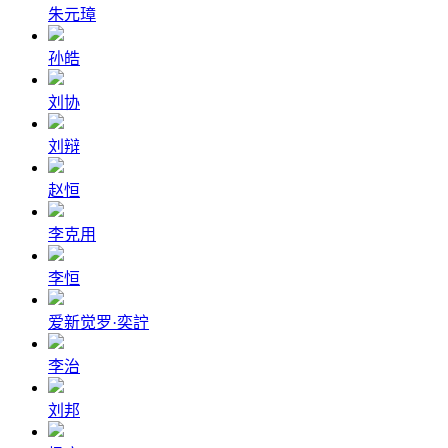
朱元璋
孙皓
刘协
刘辩
赵恒
李克用
李恒
爱新觉罗·奕詝
李治
刘邦