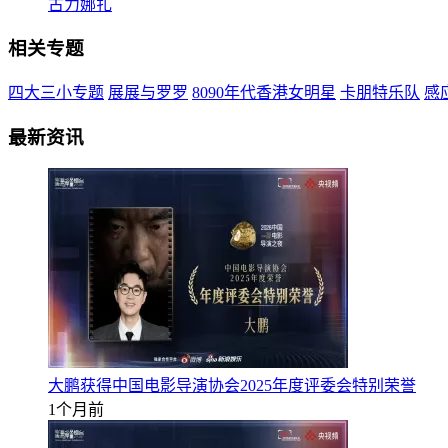
古力娜扎
相关专题
四大三小专题
展展与罗罗
8090年代香港女明星
卡朋特乐队
感应
最新资讯
大鹏获得中国电影导演协会2025年度评委会特别荣誉
1个月前