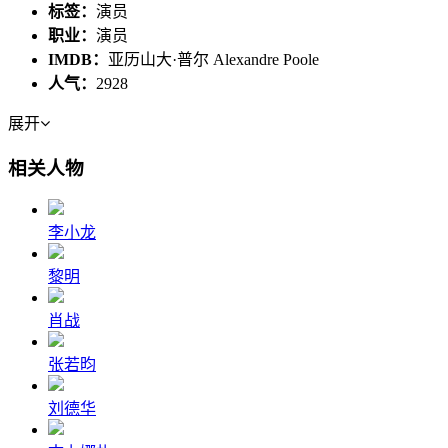
标签：
演员
职业：
演员
IMDB：
亚历山大·普尔 Alexandre Poole
人气：
2928
展开
相关人物
李小龙
黎明
肖战
张若昀
刘德华