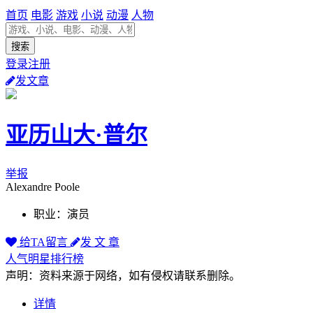
首页
电影
游戏
小说
动漫
人物
登录注册
发文章
亚历山大·普尔
举报
Alexandre Poole
职业：演员
给TA留言
发 文 章
人气明星排行榜
声明：资料来源于网络，如有侵权请联系删除。
详情