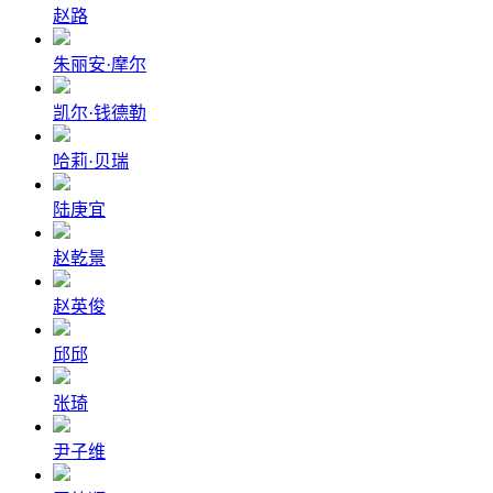
赵路
朱丽安·摩尔
凯尔·钱德勒
哈莉·贝瑞
陆庚宜
赵乾景
赵英俊
邱邱
张琦
尹子维