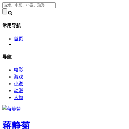
常用导航
首页
导航
电影
游戏
小说
动漫
人物
蒋静菊