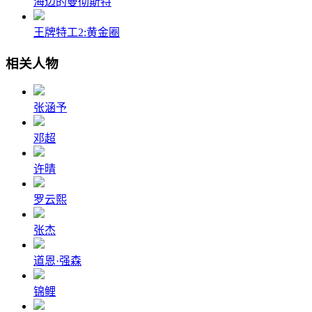
海边的曼彻斯特
王牌特工2:黄金圈
相关人物
张涵予
邓超
许晴
罗云熙
张杰
道恩·强森
锦鲤