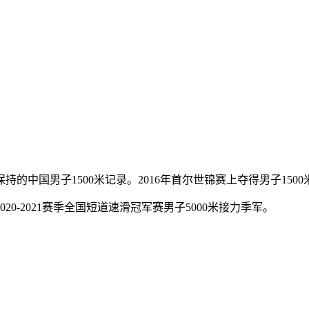
军保持的中国男子1500米记录。2016年首尔世锦赛上夺得男子1
20-2021赛季全国短道速滑冠军赛男子5000米接力季军。