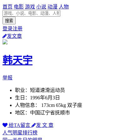
首页
电影
游戏
小说
动漫
人物
登录注册
发文章
韩天宇
举报
职业：短道速滑运动员
生日：1996年6月3日
人物信息： 173cm 65kg 双子座
地区：中国辽宁省抚顺市
给TA留言
发 文 章
人气明星排行榜