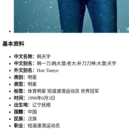
基本资料
中文名称：
韩天宇
中文别名：
韩一刀;韩大潜;老大;补刀刀神;大潜;天宇
外文别名：
Han Tianyu
类别：
明星
类型：
明星
标签：
体育明星 短道速滑运动员 世界冠军
时间：
1996年6月3日
出生地：
辽宁抚顺
国籍：
中国
民族：
汉族
职业：
短道速滑运动员