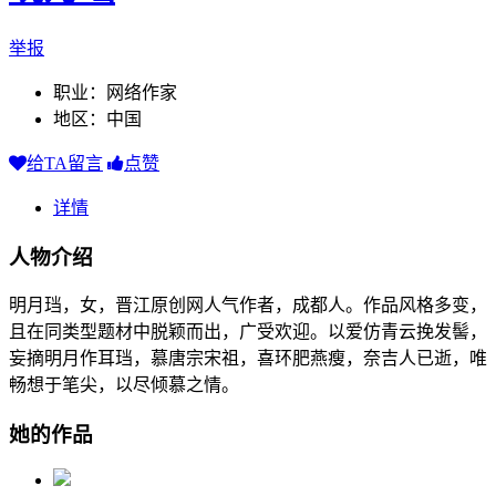
举报
职业：网络作家
地区：中国
给TA留言
点赞
详情
人物介绍
明月珰，女，晋江原创网人气作者，成都人。作品风格多变，
且在同类型题材中脱颖而出，广受欢迎。以爱仿青云挽发髻，
妄摘明月作耳珰，慕唐宗宋祖，喜环肥燕瘦，奈吉人已逝，唯
畅想于笔尖，以尽倾慕之情。
她的作品