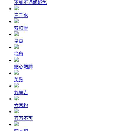
不如不遇倾城色
三千水
双归雁
皇瓜
挽留
媚心媚肺
芙殇
九章吉
六宫粉
万万不可