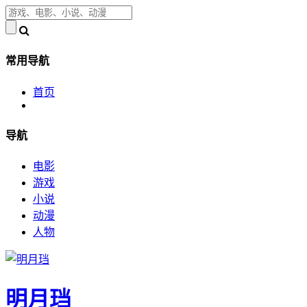
常用导航
首页
导航
电影
游戏
小说
动漫
人物
明月珰