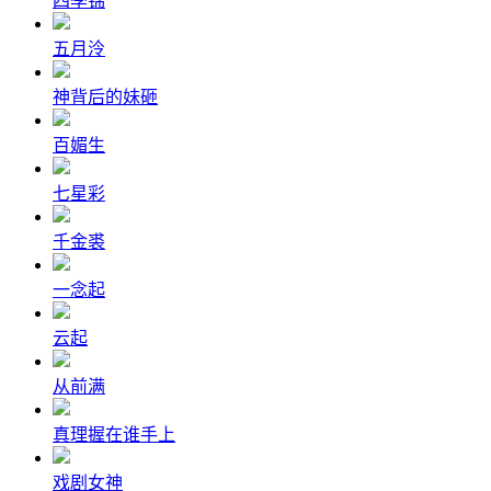
四季锦
五月泠
神背后的妹砸
百媚生
七星彩
千金裘
一念起
云起
从前满
真理握在谁手上
戏剧女神