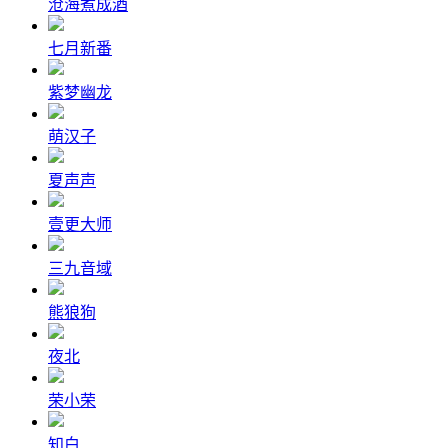
沧海煮成酒
七月新番
紫梦幽龙
萌汉子
夏声声
壹更大师
三九音域
熊狼狗
夜北
荣小荣
知白