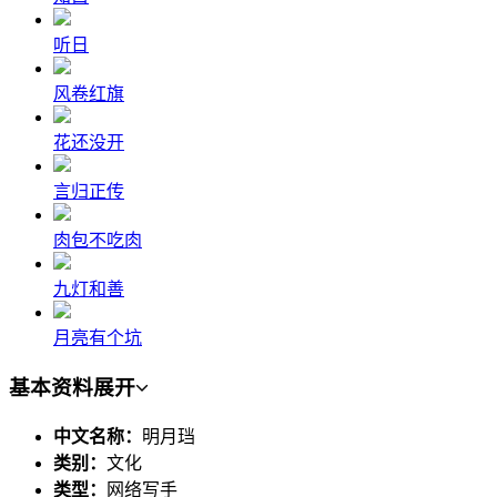
听日
风卷红旗
花还没开
言归正传
肉包不吃肉
九灯和善
月亮有个坑
基本资料
展开
中文名称：
明月珰
类别：
文化
类型：
网络写手