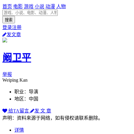
首页
电影
游戏
小说
动漫
人物
登录注册
发文章
阚卫平
举报
Weiping Kan
职业：导演
地区：中国
给TA留言
发 文 章
声明：资料来源于网络，如有侵权请联系删除。
详情