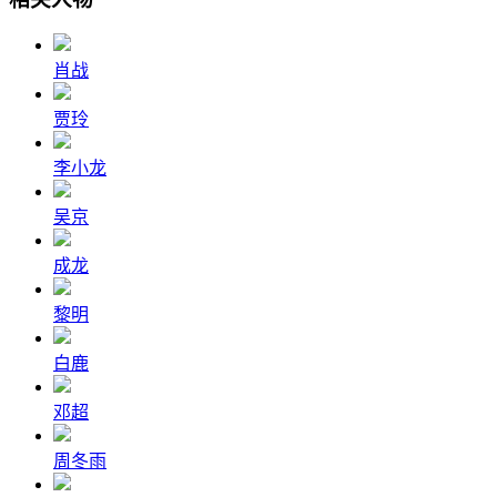
肖战
贾玲
李小龙
吴京
成龙
黎明
白鹿
邓超
周冬雨