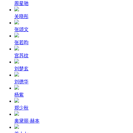
周星驰
关晓彤
张颂文
张若昀
宫苏纹
刘楚玄
刘德华
杨紫
郑少秋
奥黛丽·赫本