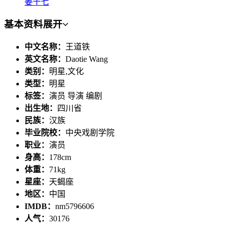
姜十七
基本资料
展开
中文名称：
王道铁
英文名称：
Daotie Wang
类别：
明星,文化
类型：
明星
标签：
演员 导演 编剧
出生地：
四川省
民族：
汉族
毕业院校：
中央戏剧学院
职业：
演员
身高：
178cm
体重：
71kg
星座：
天蝎座
地区：
中国
IMDB：
nm5796606
人气：
30176