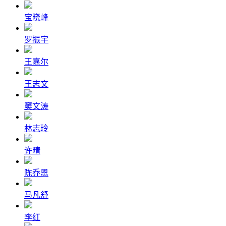
宝晓峰
罗振宇
王嘉尔
王志文
窦文涛
林志玲
许晴
陈乔恩
马凡舒
李红