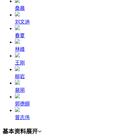
桑晨
刘文迪
春夏
林峰
王刚
柳岩
裴丽
郭德纲
曾志伟
基本资料
展开