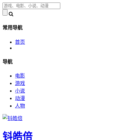
常用导航
首页
导航
电影
游戏
小说
动漫
人物
钭皓倍