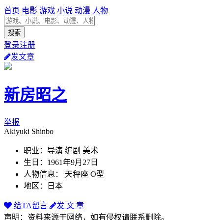
首页
电影
游戏
小说
动漫
人物
登录注册
发文章
新房昭之
举报
Akiyuki Shinbo
职业：导演 编剧 美术
生日：1961年9月27日
人物信息： 天秤座 O型
地区：日本
给TA留言
发 文 章
声明：资料来源于网络，如有侵权请联系删除。