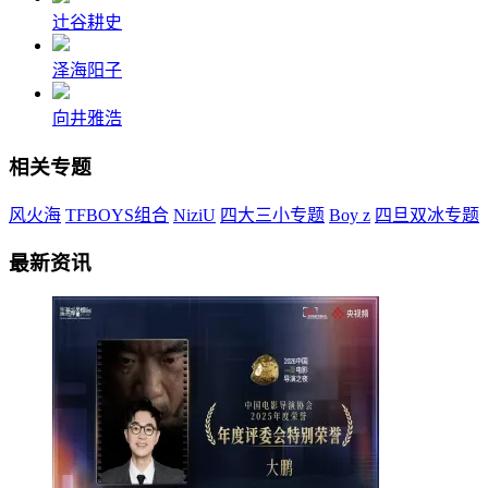
辻谷耕史
泽海阳子
向井雅浩
相关专题
风火海
TFBOYS组合
NiziU
四大三小专题
Boy z
四旦双冰专题
最新资讯