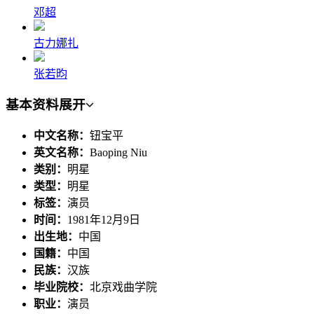
邓超
古力娜扎
张若昀
基本资料
展开
中文名称：
钮宝平
英文名称：
Baoping Niu
类别：
明星
类型：
明星
标签：
演员
时间：
1981年12月9日
出生地：
中国
国籍：
中国
民族：
汉族
毕业院校：
北京戏曲学院
职业：
演员