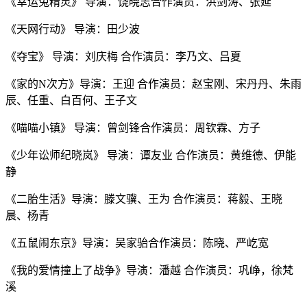
《幸运兔精灵》 导演：饶晓志合作演员：洪剑涛、张延
《天网行动》 导演：田少波
《夺宝》 导演：刘庆梅 合作演员：李乃文、吕夏
《家的N次方》导演：王迎 合作演员：赵宝刚、宋丹丹、朱雨
辰、任重、白百何、王子文
《喵喵小镇》 导演：曾剑锋合作演员：周钦霖、方子
《少年讼师纪晓岚》 导演：谭友业 合作演员：黄维德、伊能
静
《二胎生活》导演：滕文骥、王为 合作演员：蒋毅、王晓
晨、杨青
《五鼠闹东京》导演：吴家骀合作演员：陈晓、严屹宽
《我的爱情撞上了战争》导演：潘越 合作演员：巩峥，徐梵
溪