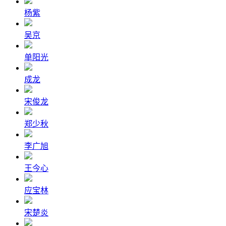
杨紫
吴京
单阳光
成龙
宋俊龙
郑少秋
李广旭
王今心
应宝林
宋楚炎