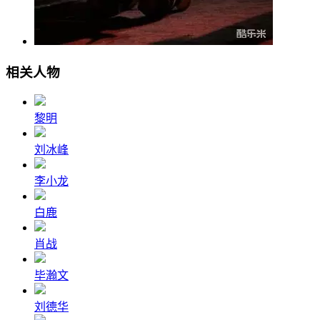
相关人物
黎明
刘冰峰
李小龙
白鹿
肖战
毕瀚文
刘德华