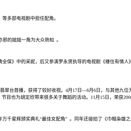
少》等多部电视剧中担任配角。
正亦邪的婠婠一角为大众熟知 。
爱情全保》中的采妮，后又参演罗永贤执导的电视剧《楼住有情人》，
》在翡翠台首播，获得了较好收视。4月17日—6月6日，与其他
目也为胡定欣带来很多关于舞蹈的活动。11月15日，荣获200
0年万千星辉颁奖典礼“最佳女配角” 。同年还接拍了《巾帼枭雄