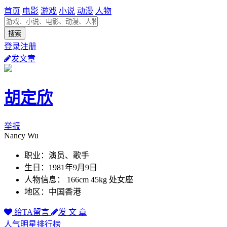
首页
电影
游戏
小说
动漫
人物
登录注册
发文章
胡定欣
举报
Nancy Wu
职业：演员、歌手
生日：1981年9月9日
人物信息： 166cm 45kg 处女座
地区：中国香港
给TA留言
发 文 章
人气明星排行榜