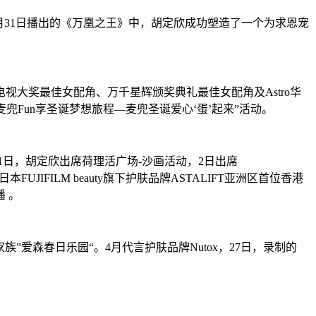
10月31日播出的《万凰之王》中，胡定欣成功塑造了一个为求恩宠
视大奖最佳女配角、万千星辉颁奖典礼最佳女配角及Astro华
兜Fun享圣诞梦想旅程—麦兜圣诞爱心‘蛋’起来”活动。
月1日，胡定欣出席荷理活广场-沙画活动，2日出席
月成为日本FUJIFILM beauty旗下护肤品牌ASTALIFT亚洲区首位香港
 。
家族”爱森春日乐园“。4月代言护肤品牌Nutox，27日，录制的