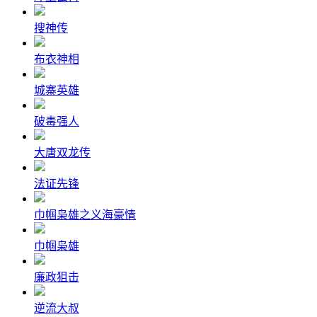
搜神传
布衣神相
城寨英雄
破毒强人
大唐双龙传
法证先锋
巾帼枭雄之义海豪情
巾帼枭雄
廉政狙击
逆流大叔