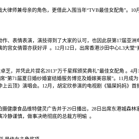
首次挑战大律师兼母亲的角色，更借此入围当年“TVB最佳女配角”。
动作、表情表演，演技得到了大家的认可，也因此获第17届亚洲电
女倩蓉亦获好评 。12月12日，出席香港沙田中心L3大堂“麦
凌卓芝，并凭此片提名2013“万千星辉颁奖典礼”最佳女配角 。4
lennium ）”，9日出席“第71届夏日婚纱婚宴结婚服务博览及婚嫁美容展”。11
冲上云顶》演唱会。12月，胡定欣参演的电视剧《猫屎妈妈》首播
3月4日拍摄健康食品维特健灵广告并于29日播出，28日出席东港城森林
演冷静谨慎，做事决绝彻底的总裁方明瑜 。