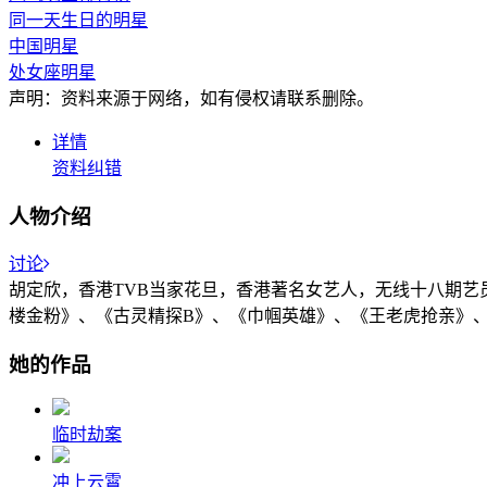
同一天生日的明星
中国明星
处女座明星
声明：资料来源于网络，如有侵权请联系删除。
详情
资料纠错
人物介绍
讨论
胡定欣，香港TVB当家花旦，香港著名女艺人，无线十八期艺
楼金粉》、《古灵精探B》、《巾帼英雄》、《王老虎抢亲》
她的作品
临时劫案
冲上云霄