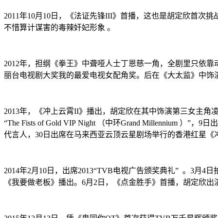
2011年10月10日，《法证先锋III》首播，这也是胡定欣
不惜算计谋害的毒辣奸妃形象 。
2012年，担纲《拳王》中聋哑人士丁恩慈一角，全剧里只依靠
丽台电视剧大奖我的最爱电视女配角奖。后在《大太监》中饰演的宫
2013年，《冲上云霄II》播出，胡定欣在其中饰演第三女主角
“The Fists of Gold VIP Night （中环Grand Mil
代言人，30日出席在马来西亚云顶云星剧场举行的香港红星《
2014年2月10日，出席2013“TVB电视广告颁奖典礼” 。
《我要做老板》播出。6月2日，《点金胜手》首播，胡定欣出