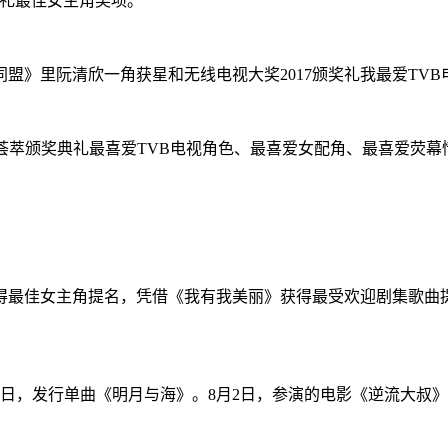
颁奖礼最佳女主角奖项。
《同盟》里阮清欣一角获星和无线电视大奖2017颁奖礼我最爱TV
星光荟萃颁奖典礼最喜爱TVB电视角色、最喜爱女配角、最喜爱荧幕
盟》获得最佳女主角提名，凭借《我有我美丽》获得最受欢迎剧集
月21日，发行单曲《明月与海》。8月2日，参演的电影《逆流大叔》