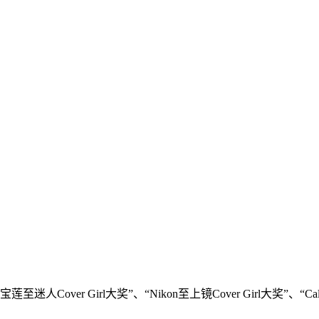
over Girl大奖”、“Nikon至上镜Cover Girl大奖”、“Califor