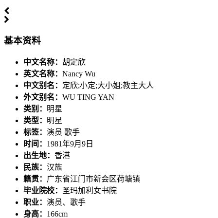
基本资料
中文名称：
胡定欣
英文名称：
Nancy Wu
中文别名：
定欣;小定;大小姐;教主大人
外文别名：
WU TING YAN
类别：
明星
类型：
明星
标签：
演员 歌手
时间：
1981年9月9日
出生地：
香港
民族：
汉族
籍贯：
广东省江门市新会区荷塘镇
毕业院校：
圣玛加利女书院
职业：
演员、歌手
身高：
166cm