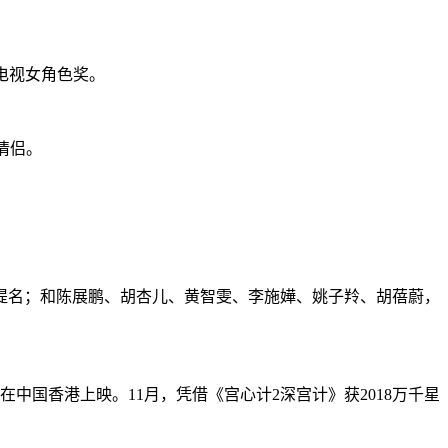
B电视女角色奖。
情侣。
歌曲提名；和陈展鹏、胡杏儿、黄智雯、李施嬅、姚子羚、胡蓓蔚，
在中国香港上映。11月，凭借《宫心计2深宫计》获2018万千星