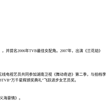
并提名2006年TVB最佳女配角。2007年，出演《兰花劫》
九位无线电视艺员共同参加湖南卫视《舞动奇迹》第二季，与拍档李
8TVB“万千星辉颁奖典礼”飞跃进步女艺员奖。
之义海豪情》。