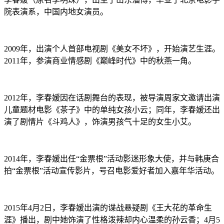
院表演系，中国内地女演员。
2009年，出演个人首部电视剧《美女不坏》，开始演艺生涯。
2011年，参演商业情感剧《巅峰时代》中的秋燕一角。
2012年，李春嫒因在话剧舞台的表现，被导演周家文邀请出演
儿童题材电影《茶子》中的单纯女孩小云；同年，李春嫒还出
演了剧情片《斗鸡人》，饰演男孩气十足的女生小艾。
2014年，李春嫒出任“金票根”活动影迷形象大使，并与韩庚合
拍“金票根”活动宣传影片，号召电影爱好者加入嘉年华活动。
2015年4月2日，李春嫒出演的谍战悬疑剧《王大花的革命生
涯》播出，剧中她饰演了性格泼辣却内心温柔的孙云香；4月5