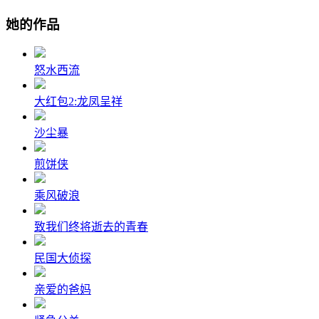
她的作品
怒水西流
大红包2:龙凤呈祥
沙尘暴
煎饼侠
乘风破浪
致我们终将逝去的青春
民国大侦探
亲爱的爸妈