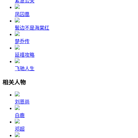
紧急公关
凤囚凰
鬓边不是海棠红
楚乔传
延禧攻略
飞驰人生
相关人物
刘恩尚
白鹿
邓超