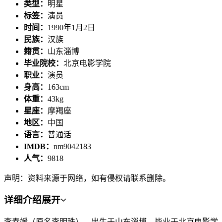
类型：
明星
标签：
演员
时间：
1990年1月2日
民族：
汉族
籍贯：
山东淄博
毕业院校：
北京电影学院
职业：
演员
身高：
163cm
体重：
43kg
星座：
摩羯座
地区：
中国
语言：
普通话
IMDB：
nm9042183
人气：
9818
声明：资料来源于网络，如有侵权请联系删除。
详细介绍
展开
李春嫒（原名李明珠），出生于山东淄博，毕业于北京电影学