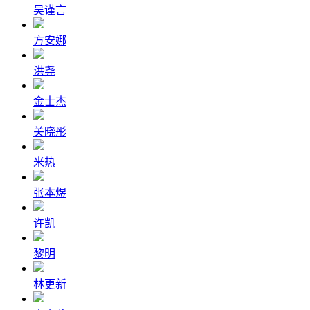
吴谨言
方安娜
洪尧
金士杰
关晓彤
米热
张本煜
许凯
黎明
林更新