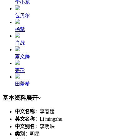
李小龙
包贝尔
杨紫
肖战
蔡文静
姜彭
田蕾希
基本资料
展开
中文名称：
李春嫒
英文名称：
Li mingzhu
中文别名：
李明珠
类别：
明星