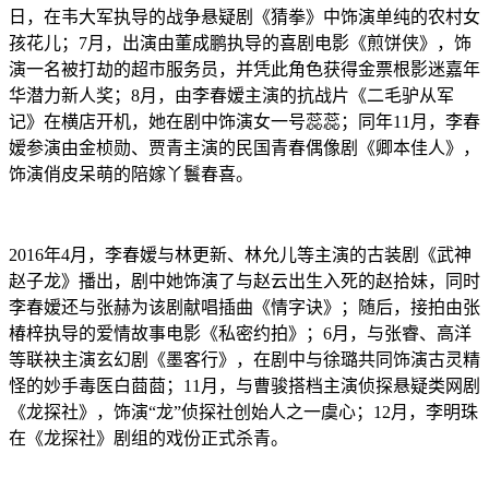
日，在韦大军执导的战争悬疑剧《猜拳》中饰演单纯的农村女
孩花儿；7月，出演由董成鹏执导的喜剧电影《煎饼侠》，饰
演一名被打劫的超市服务员，并凭此角色获得金票根影迷嘉年
华潜力新人奖；8月，由李春嫒主演的抗战片《二毛驴从军
记》在横店开机，她在剧中饰演女一号蕊蕊；同年11月，李春
嫒参演由金桢勋、贾青主演的民国青春偶像剧《卿本佳人》，
饰演俏皮呆萌的陪嫁丫鬟春喜。
2016年4月，李春嫒与林更新、林允儿等主演的古装剧《武神
赵子龙》播出，剧中她饰演了与赵云出生入死的赵拾妹，同时
李春嫒还与张赫为该剧献唱插曲《情字诀》；随后，接拍由张
椿梓执导的爱情故事电影《私密约拍》；6月，与张睿、高洋
等联袂主演玄幻剧《墨客行》，在剧中与徐璐共同饰演古灵精
怪的妙手毒医白莔莔；11月，与曹骏搭档主演侦探悬疑类网剧
《龙探社》，饰演“龙”侦探社创始人之一虞心；12月，李明珠
在《龙探社》剧组的戏份正式杀青。