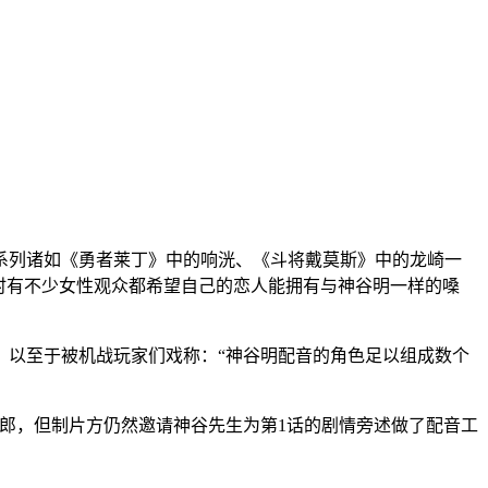
系列诸如《勇者莱丁》中的响洸、《斗将戴莫斯》中的龙崎一
时有不少女性观众都希望自己的恋人能拥有与神谷明一样的嗓
，以至于被机战玩家们戏称：“神谷明配音的角色足以组成数个
英郎，但制片方仍然邀请神谷先生为第1话的剧情旁述做了配音工