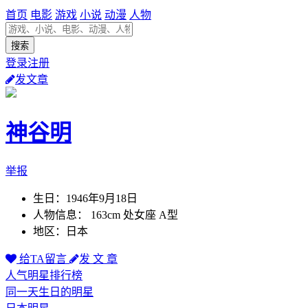
首页
电影
游戏
小说
动漫
人物
登录注册
发文章
神谷明
举报
生日：1946年9月18日
人物信息： 163cm 处女座 A型
地区：日本
给TA留言
发 文 章
人气明星排行榜
同一天生日的明星