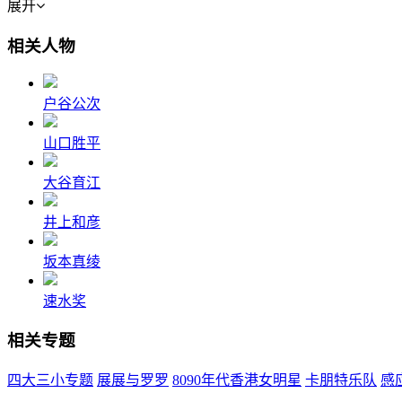
展开
相关人物
户谷公次
山口胜平
大谷育江
井上和彦
坂本真绫
速水奖
相关专题
四大三小专题
展展与罗罗
8090年代香港女明星
卡朋特乐队
感应