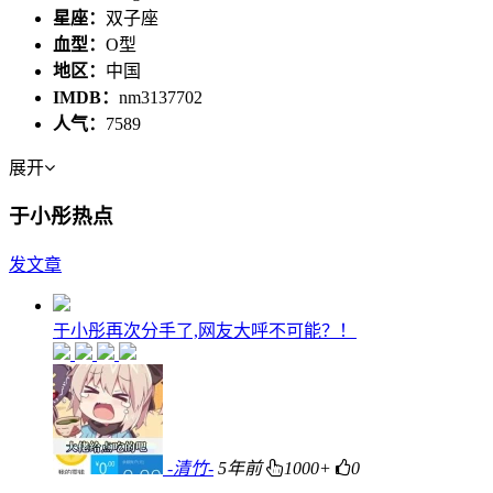
星座：
双子座
血型：
O型
地区：
中国
IMDB：
nm3137702
人气：
7589
展开
于小彤热点
发文章
于小彤再次分手了,网友大呼不可能？！
-清竹-
5年前
1000+
0