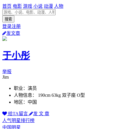
首页
电影
游戏
小说
动漫
人物
登录注册
发文章
于小彤
举报
Jim
职业：演员
人物信息： 190cm 63kg 双子座 O型
地区：中国
给TA留言
发 文 章
人气明星排行榜
中国明星