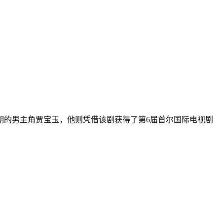
时期的男主角贾宝玉，他则凭借该剧获得了第6届首尔国际电视剧