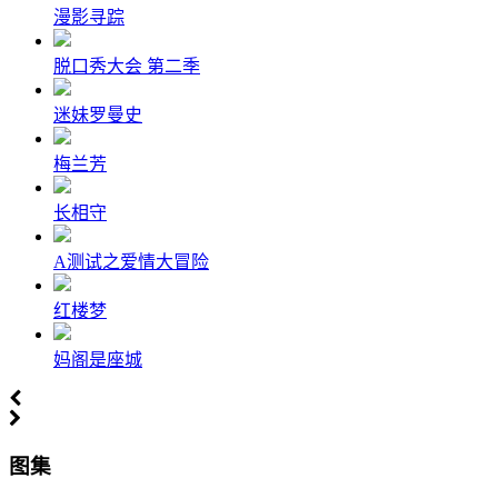
漫影寻踪
脱口秀大会 第二季
迷妹罗曼史
梅兰芳
长相守
A测试之爱情大冒险
红楼梦
妈阁是座城
图集