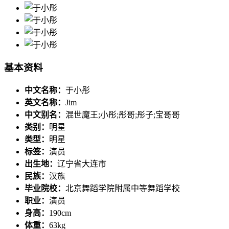
基本资料
中文名称：
于小彤
英文名称：
Jim
中文别名：
混世魔王;小彤;彤哥;彤子;宝哥哥
类别：
明星
类型：
明星
标签：
演员
出生地：
辽宁省大连市
民族：
汉族
毕业院校：
北京舞蹈学院附属中等舞蹈学校
职业：
演员
身高：
190cm
体重：
63kg