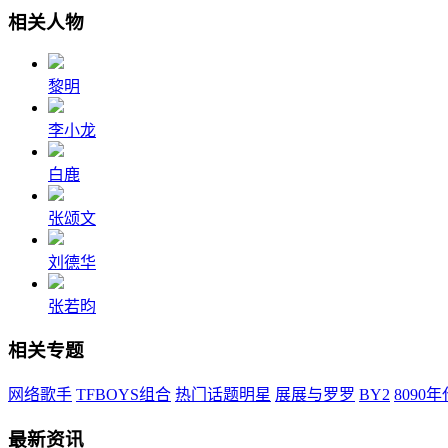
相关人物
黎明
李小龙
白鹿
张颂文
刘德华
张若昀
相关专题
网络歌手
TFBOYS组合
热门话题明星
展展与罗罗
BY2
8090
最新资讯