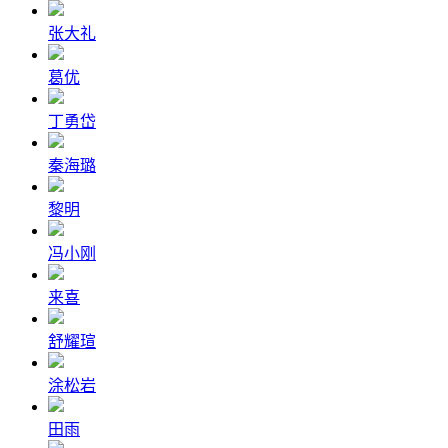
张大礼
葛优
丁勇岱
秦海璐
黎明
冯小刚
来喜
舒耀瑄
涂松岩
田雨