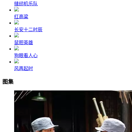
缝纫机乐队
红高粱
长安十二时辰
鼠胆英雄
狗眼看人心
风再起时
图集