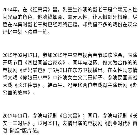
2014年，在《红高粱》里，韩童生饰演的戴老三是个毫无人性
闪光点的角色，他嗜钱如命、毫无人性，让人恨到牙根痒，尽
管在24集时戴老三就已经寿终正寝，却凭借不多的戏份在观众
记忆中划下浓重一笔。
​2015年02月17日，参加2015年中央电视台春节联欢晚会，表演
开场节目《四世同堂合家欢》。同年与赵薇、佟大为合作的的
电视剧《虎妈猫爸》于5月3日在东方卫视播出。在女性励志情
感大戏《俺娘田小草》中饰演女主父亲田耗子。参演民国商战
大戏《长江往事》。韩童生、冯宪珍两位老戏骨主演话剧《办
公室的故事》。
2017年11月，参演电视剧《谷文昌》；同月，参演电视剧《长
安十二时辰》。12月25日，友情出演的电视剧《创业时代》首
曝“硝烟”版片花。