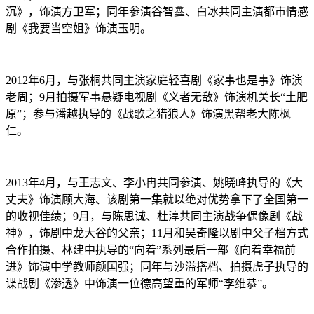
沉》，饰演方卫军；同年参演谷智鑫、白冰共同主演都市情感
剧《我要当空姐》饰演玉明。
2012年6月，与张桐共同主演家庭轻喜剧《家事也是事》饰演
老周；9月拍摄军事悬疑电视剧《义者无敌》饰演机关长“土肥
原”；参与潘越执导的《战歌之猎狼人》饰演黑帮老大陈枫
仁。
2013年4月，与王志文、李小冉共同参演、姚晓峰执导的《大
丈夫》饰演顾大海、该剧第一集就以绝对优势拿下了全国第一
的收视佳绩；9月，与陈思诚、杜淳共同主演战争偶像剧《战
神》，饰剧中龙大谷的父亲；11月和吴奇隆以剧中父子档方式
合作拍摄、林建中执导的“向着”系列最后一部《向着幸福前
进》饰演中学教师颜国强；同年与沙溢搭档、拍摄虎子执导的
谍战剧《渗透》中饰演一位德高望重的军师“李维恭”。