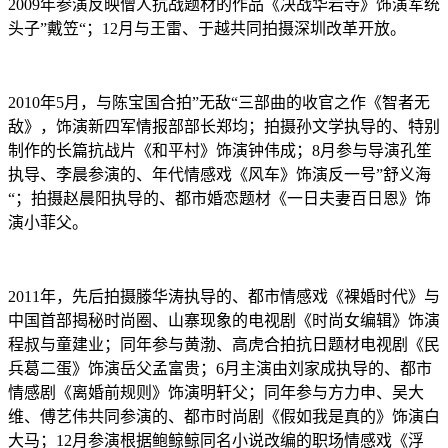
2009年参演反映僧人抗战题材的作品《决战华岩寺》饰演军统
头子”戴笠“；12月与王雷、于越共同拍摄深圳改革开放。
2010年5月，与陈宝国合拍”无敌“三部曲的收官之作《智者无
敌》，饰演新四军情报部部长郑均；拍摄孙文学执导的、特别
制作的长篇抗战片《和平村》饰演钟伟成；8月参与导演孔笙
执导、李晨参演的、年代情感戏《风车》饰演反一号”舒义海
“；拍摄赵晨阳执导的、都市婚恋题材《一日夫妻百日恩》饰
演小菲父。
2011年，先后拍摄滕华涛执导的、都市情感戏《裸婚时代》与
中国首部揭秘时尚圈、山寨现象的电视剧《时尚女编辑》饰演
程叔与童建业；同年参与黄渤、高虎合拍抗日题材电视剧《民
兵葛二蛋》饰演岳父孟富贵；6月主演由刘家成执导的、都市
情感剧《离婚前规则》饰演明轩父；同年参与方力申、吴大
维、傅艺伟共同参演的、都市时尚剧《假如我是真的》饰演白
大马；12月参演根据鲍鲸鲸同名小说改编的职场情感戏《浮