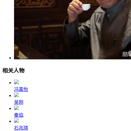
相关人物
冯嘉怡
吴刚
秦焰
石兆琪