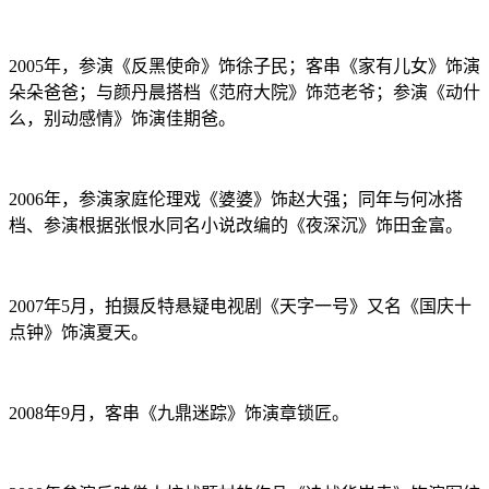
2005年，参演《反黑使命》饰徐子民；客串《家有儿女》饰演
朵朵爸爸；与颜丹晨搭档《范府大院》饰范老爷；参演《动什
么，别动感情》饰演佳期爸。
2006年，参演家庭伦理戏《婆婆》饰赵大强；同年与何冰搭
档、参演根据张恨水同名小说改编的《夜深沉》饰田金富。
2007年5月，拍摄反特悬疑电视剧《天字一号》又名《国庆十
点钟》饰演夏天。
2008年9月，客串《九鼎迷踪》饰演章锁匠。