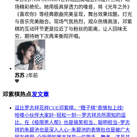
场精彩绝伦。她用极具穿透力的嗓音，将《光年之外》
《喜欢你》等经典歌曲完美呈现，舞台效果炫酷，灯光
与音乐完美融合。现场气氛热烈，观众热情高涨，邓紫
棋的互动环节更是拉近了与粉丝的距离，让人回味无
穷，期待她下次再来衡阳开唱。
苏苏
2年前
🧡
邓紫棋热点
发文章
逗比罗志祥花样CUE邓紫棋，“瞪子棋”表情包上线!
哈喽小伙伴大家好~轻松一刻~~罗志祥总所周知的逗
比，在《极限男人帮》也是搞笑担当，聪明担当~罗志
祥的朱碧池也是深入人心~朱碧池的表情包也是被广大