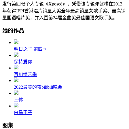
发行第四张个人专辑《Xposed》，凭借该专辑邓紫棋在2013
年获得IFPI香港唱片销量大奖全年最高销量女歌手奖、最高销
量国语唱片奖，并入围第24届金曲奖最佳国语女歌手奖。
她的作品
明日之子 第四季
保持爱你
百川综艺季
2022最美的夜bilibili晚会
三体
白马王子
图集