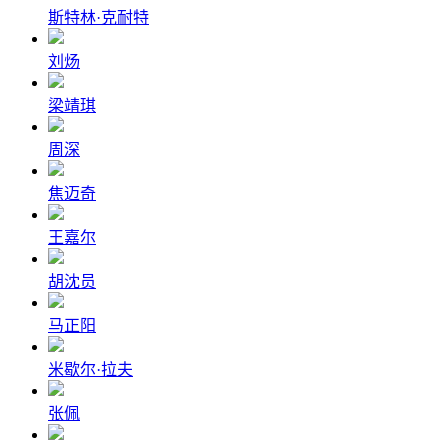
斯特林·克耐特
刘炀
梁靖琪
周深
焦迈奇
王嘉尔
胡沈员
马正阳
米歇尔·拉夫
张佩