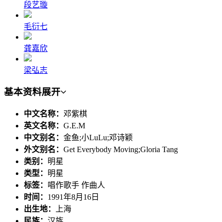
段艺璇
毛衍七
龚嘉欣
梁弘志
基本资料
展开
中文名称：
邓紫棋
英文名称：
G.E.M
中文别名：
金鱼;小LuLu;邓诗颖
外文别名：
Get Everybody Moving;Gloria Tang
类别：
明星
类型：
明星
标签：
唱作歌手 作曲人
时间：
1991年8月16日
出生地：
上海
民族：
汉族