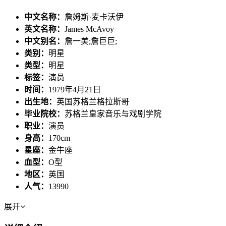
中文名称：
詹姆斯·麦卡沃伊
英文名称：
James McAvoy
中文别名：
詹一美;詹巨巨;
类别：
明星
类型：
明星
标签：
演员
时间：
1979年4月21日
出生地：
英国苏格兰格拉斯哥
毕业院校：
苏格兰皇家音乐与戏剧学院
职业：
演员
身高：
170cm
星座：
金牛座
血型：
O型
地区：
英国
人气：
13990
展开