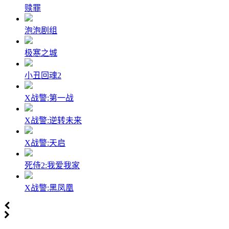
赎罪
泡泡剧组
极寒之城
小丑回魂2
X战警:第一战
X战警:逆转未来
X战警:天启
死侍2:我爱我家
X战警:黑凤凰