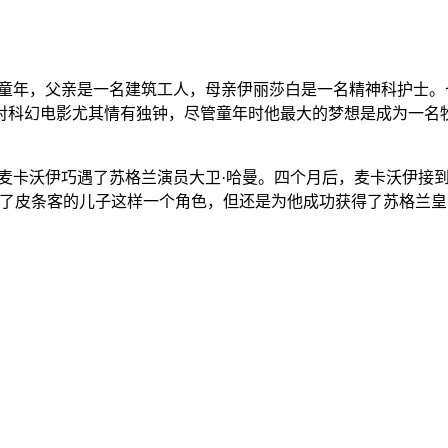
兰式童年，父亲是一名建筑工人，母亲伊丽莎白是一名精神科护士
对科幻电影尤其情有独钟，尽管童年时他最大的梦想是成为一名牧
上，麦卡沃伊巧遇了苏格兰演员大卫·哈曼。四个月后，麦卡沃伊
只是出演了皮条客的儿子这样一个角色，但还是为他成功获得了苏格