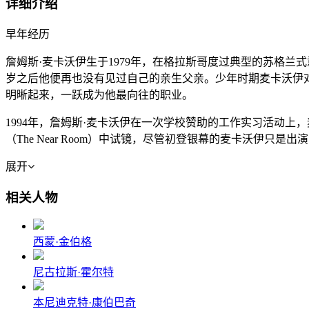
详细介绍
早年经历
詹姆斯·麦卡沃伊生于1979年，在格拉斯哥度过典型的苏格
岁之后他便再也没有见过自己的亲生父亲。少年时期麦卡沃伊
明晰起来，一跃成为他最向往的职业。
1994年，詹姆斯·麦卡沃伊在一次学校赞助的工作实习活动
（The Near Room）中试镜，尽管初登银幕的麦卡沃伊
展开
相关人物
西蒙·金伯格
尼古拉斯·霍尔特
本尼迪克特·康伯巴奇