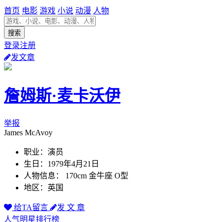
首页
电影
游戏
小说
动漫
人物
登录注册
发文章
詹姆斯·麦卡沃伊
举报
James McAvoy
职业：演员
生日：1979年4月21日
人物信息： 170cm 金牛座 O型
地区：英国
给TA留言
发 文 章
人气明星排行榜