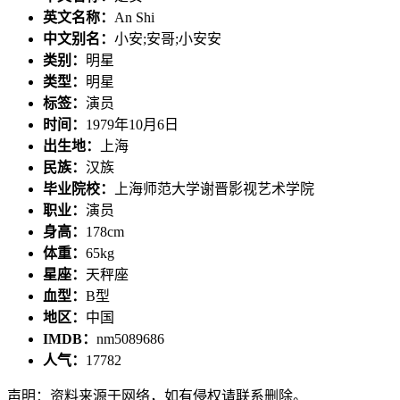
英文名称：
An Shi
中文别名：
小安;安哥;小安安
类别：
明星
类型：
明星
标签：
演员
时间：
1979年10月6日
出生地：
上海
民族：
汉族
毕业院校：
上海师范大学谢晋影视艺术学院
职业：
演员
身高：
178cm
体重：
65kg
星座：
天秤座
血型：
B型
地区：
中国
IMDB：
nm5089686
人气：
17782
声明：资料来源于网络，如有侵权请联系删除。