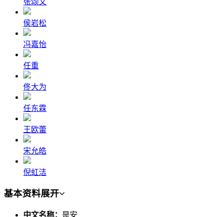
张颂文
侯岩松
冯嘉怡
任重
佟大为
任东霖
王欧蕾
宋允皓
倪虹洁
基本资料
展开
中文名称：
是安