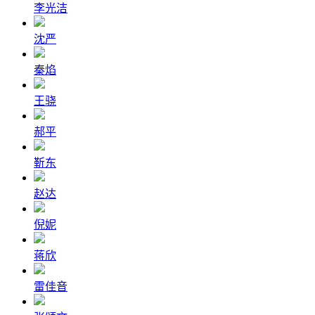
李光洁
沈严
秦焰
王骁
郝平
靳东
赵达
倪妮
蒋欣
雷佳音