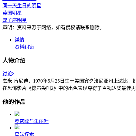
同一天生日的明星
英国明星
双子座明星
声明：资料来源于网络，如有侵权请联系删除。
详情
资料纠错
人物介绍
讨论
杰米·肯尼迪，1970年5月25日生于美国宾夕法尼亚州上达比
在恐怖影片《惊声尖叫2》中的出色表现夺得了百视达奖最佳
他的作品
罗密欧与朱丽叶
星际探索