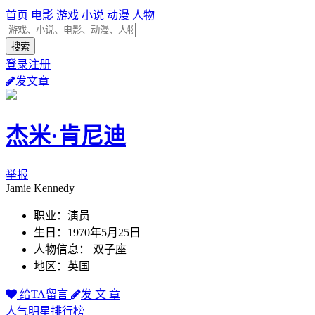
首页
电影
游戏
小说
动漫
人物
登录注册
发文章
杰米·肯尼迪
举报
Jamie Kennedy
职业：演员
生日：1970年5月25日
人物信息： 双子座
地区：英国
给TA留言
发 文 章
人气明星排行榜