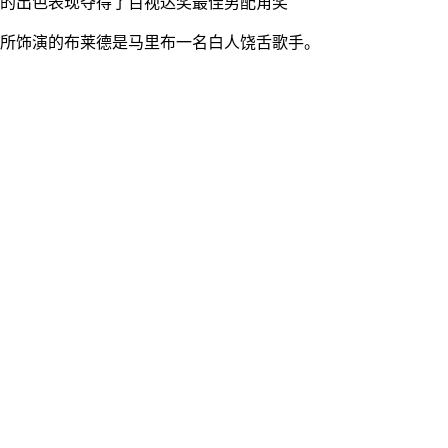
中的出色表现夺得了百视达奖最佳男配角奖
，他所饰演的布莱德是马里布一名白人饶舌歌手。