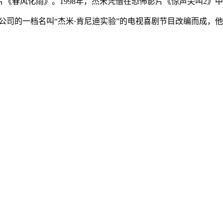
《春风化雨》。1998年，杰米凭借在恐怖影片《惊声尖叫2》
纳公司的一档名叫“杰米·肯尼迪实验”的电视喜剧节目改编而成