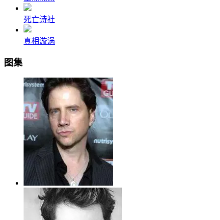
死亡诗社
真相漩涡
图集