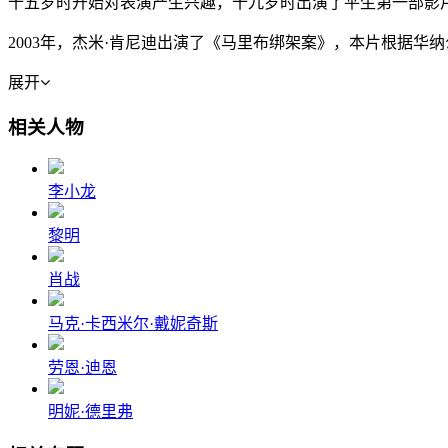
十五岁时开始对表演产生兴趣，十九岁时出演了平生第一部影片
2003年，杰米·肯尼迪出演了《马里布绑架案》，本片根据华
展开
相关人物
李小龙
黎明
肖战
马克·卡西米尔·戴妮奇斯
劳恩·迪恩
明妮·德里弗