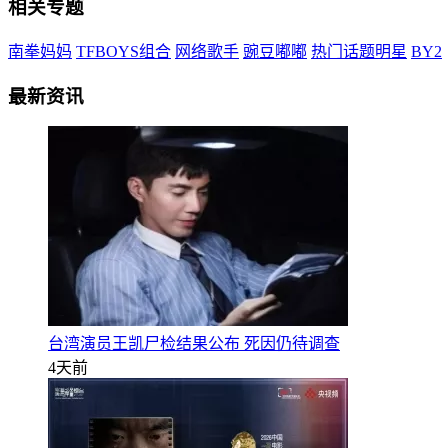
相关专题
南拳妈妈
TFBOYS组合
网络歌手
豌豆嘟嘟
热门话题明星
BY2
最新资讯
台湾演员王凯尸检结果公布 死因仍待调查
4天前