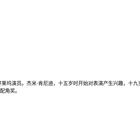
，好莱坞演员。杰米·肯尼迪，十五岁时开始对表演产生兴趣，十九
男配角奖。