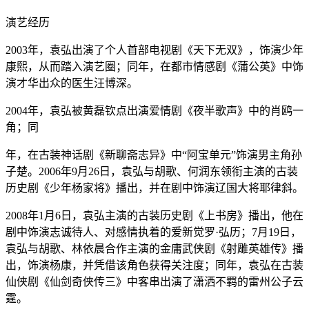
演艺经历
2003年，袁弘出演了个人首部电视剧《天下无双》，饰演少年
康熙，从而踏入演艺圈；同年，在都市情感剧《蒲公英》中饰
演才华出众的医生汪博深。
2004年，袁弘被黄磊钦点出演爱情剧《夜半歌声》中的肖鸥一
角；同
年，在古装神话剧《新聊斋志异》中“阿宝单元”饰演男主角孙
子楚。2006年9月26日，袁弘与胡歌、何润东领衔主演的古装
历史剧《少年杨家将》播出，并在剧中饰演辽国大将耶律斜。
2008年1月6日，袁弘主演的古装历史剧《上书房》播出，他在
剧中饰演志诚待人、对感情执着的爱新觉罗·弘历；7月19日，
袁弘与胡歌、林依晨合作主演的金庸武侠剧《射雕英雄传》播
出，饰演杨康，并凭借该角色获得关注度；同年，袁弘在古装
仙侠剧《仙剑奇侠传三》中客串出演了潇洒不羁的雷州公子云
霆。