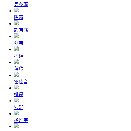
周冬雨
陈赫
郭京飞
刘芸
梅婷
蒋欣
雷佳音
姚晨
沙溢
杨皓宇