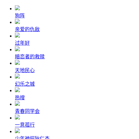
狗阵
亲爱的仇敌
过年好
暗恋者的救赎
天地民心
幻乐之城
热搜
青春同学会
一意孤行
少年神探狄仁杰