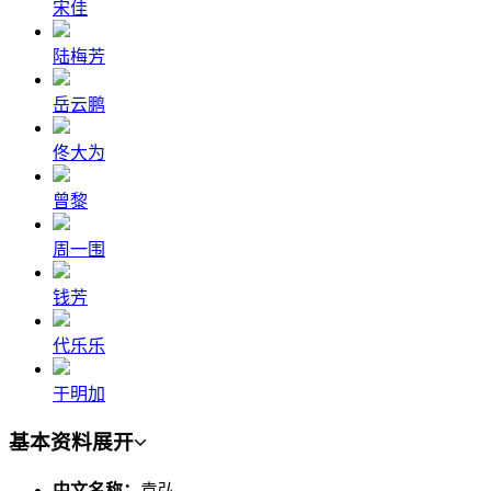
宋佳
陆梅芳
岳云鹏
佟大为
曾黎
周一围
钱芳
代乐乐
于明加
基本资料
展开
中文名称：
袁弘