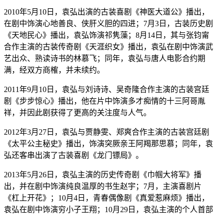
2010年5月10日，袁弘出演的古装喜剧《神医大道公》播出，
在剧中饰演心地善良、侠肝义胆的四进；7月3日，古装历史剧
《天地民心》播出，袁弘饰演祁隽藻；8月14日，其与张钧甯
合作主演的古装传奇剧《天涯织女》播出，袁弘在剧中饰演武
艺出众、熟读诗书的林慕飞；同年，袁弘与唐人电影合约期
满，经双方商榷，并未续约。
2011年9月10日，袁弘与刘诗诗、吴奇隆合作主演的古装宫廷
剧《步步惊心》播出，他在片中饰演多才痴情的十三阿哥胤
祥，并因此剧获得了更高的关注度与人气。
2012年3月27日，袁弘与贾静雯、郑爽合作主演的古装宫廷剧
《太平公主秘史》播出，饰演突厥亲王阿羯那思慕；同年，袁
弘还客串出演了古装喜剧《龙门镖局》。
2013年5月26日，袁弘主演的历史传奇剧《巾帼大将军》播
出，并在剧中饰演纯良温厚的书生赵宇；7月，主演喜剧片
《杠上开花》；10月4日，青春偶像剧《真爱惹麻烦》播出，
袁弘在剧中饰演穷小子王翔；10月29日，袁弘主演的个人首部