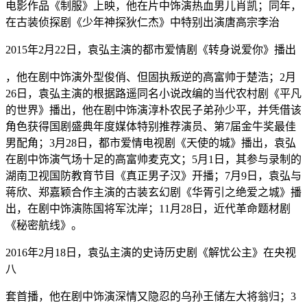
电影作品《制服》上映，他在片中饰演热血男儿肖凯；同年，
在古装侦探剧《少年神探狄仁杰》中特别出演唐高宗李治
2015年2月22日，袁弘主演的都市爱情剧《转身说爱你》播出
，他在剧中饰演外型俊俏、但固执叛逆的高富帅于楚浩；2月
26日，袁弘主演的根据路遥同名小说改编的当代农村剧《平凡
的世界》播出，他在剧中饰演淳朴农民子弟孙少平，并凭借该
角色获得国剧盛典年度媒体特别推荐演员、第7届金牛奖最佳
男配角；3月28日，都市爱情电视剧《天使的城》播出，袁弘
在剧中饰演气场十足的高富帅麦克文；5月1日，其参与录制的
湖南卫视国防教育节目《真正男子汉》开播；7月9日，袁弘与
蒋欣、郑嘉颖合作主演的古装玄幻剧《华胥引之绝爱之城》播
出，在剧中饰演陈国将军沈岸；11月28日，近代革命题材剧
《秘密航线》。
2016年2月18日，袁弘主演的史诗历史剧《解忧公主》在央视
八
套首播，他在剧中饰演深情又隐忍的乌孙王储左大将翁归；3