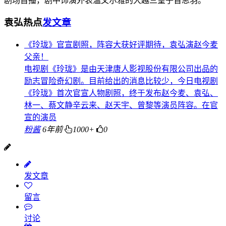
剧场首播，剧中饰演外表温文尔雅的大越三皇子晋思羽。
袁弘热点
发文章
《玲珑》官宣剧照，阵容大获好评期待，袁弘演赵今麦
父亲！
电视剧《玲珑》是由天津唐人影视股份有限公司出品的
励志冒险奇幻剧。目前给出的消息比较少，今日电视剧
《玲珑》首次官宣人物剧照，终于发布赵今麦、袁弘、
林一、蔡文静辛云来、赵天宇、曾黎等演员阵容。在官
宣的演员
粉酱
6年前
1000+
0
发文章
留言
讨论