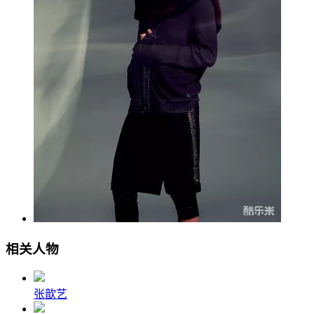
相关人物
张歆艺