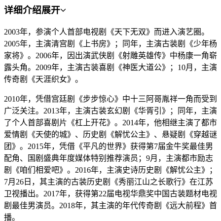
详细介绍
展开
2003年，参演个人首部电视剧《天下无双》而进入演艺圈。
2005年，主演清宫剧《上书房》；同年，主演古装剧《少年杨
家将》。2006年，因出演武侠剧《射雕英雄传》中杨康一角崭
露头角。2009年，主演古装喜剧《神医大道公》；10月，主演
传奇剧《天涯织女》。
2010年，凭借宫廷剧《步步惊心》中十三阿哥胤祥一角而受到
广泛关注。2013年，主演古装玄幻剧《华胥引》；同年，主演
了个人首部喜剧片《杠上开花》。2014年，他相继主演了都市
爱情剧《天使的城》、历史剧《解忧公主》、悬疑剧《穿越谜
团》。2015年，凭借《平凡的世界》获得第7届金牛奖最佳男
配角、国剧盛典年度媒体特别推荐演员；9月，主演都市励志
剧《咱们相爱吧》。2016年，主演史诗历史剧《解忧公主》；
7月26日，其主演的古装历史剧《秀丽江山之长歌行》在江苏
卫视播出。2017年，获得第22届电视华鼎奖中国古装题材电视
剧最佳男演员。2018年，其主演的年代传奇剧《远大前程》首
播。