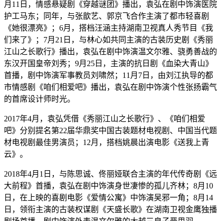
月11日，情感悬疑剧《穿越谜团》播出，袁弘在剧中饰演医院
护工马东；同年，与张歆艺、郭京飞合作主演了都市轻喜剧
《她很漂亮》；6月，搭档汪涵主持湖南卫视真人秀节目《我
们来了》；7月21日，与林心如共同主演的古装历史剧《秀丽
江山之长歌行》播出，袁弘在剧中饰演温文尔雅、骁勇善战的
东汉开国皇帝刘秀；9月25日，主演的抗日剧《血染大青山》
首播，剧中饰演军事教员刘啸然；11月7日，由刘江执导的都
市情感剧《咱们相爱吧》播出，袁弘在剧中饰演个性张扬霸气
的首席设计师时光。
2017年4月，袁弘凭借《秀丽江山之长歌行》、《咱们相爱
吧》分别提名第22届华鼎奖中国古装题材电视剧、中国当代题
材电视剧最佳男演员；12月，搭档姚晨出演电影《送我上青
云》。
2018年4月1日，与陈思诚、佟丽娅联合主演的年代传奇剧《远
大前程》首播，袁弘在剧中饰演身世凄惨的孤儿齐林；8月10
日，在上映的喜剧电影《爱情公寓》中饰演吴邪一角；8月14
日，领衔主演的古装权谋剧《天盛长歌》在湖南卫视金鹰独播