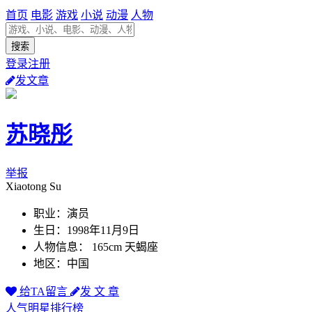
首页
电影
游戏
小说
动漫
人物
登录注册
发文章
苏晓彤
举报
Xiaotong Su
职业：演员
生日：1998年11月9日
人物信息： 165cm 天蝎座
地区：中国
给TA留言
发 文 章
人气明星排行榜