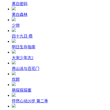
黑白密码
黑白森林
少帅
四十九日·祭
明日生存指南
大宋少年志2
燕山派与百花门
欢颜
萌探探探案
怦然心动20岁 第二季