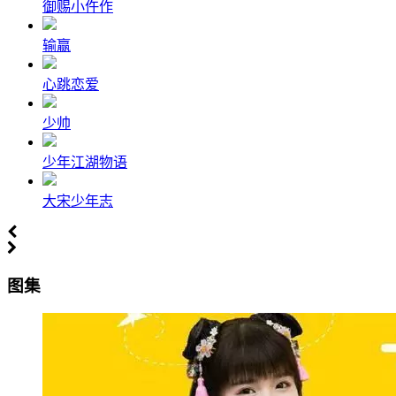
御赐小仵作
输赢
心跳恋爱
少帅
少年江湖物语
大宋少年志
图集