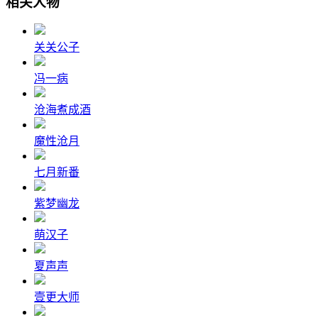
相关人物
关关公子
冯一病
沧海煮成酒
魔性沧月
七月新番
紫梦幽龙
萌汉子
夏声声
壹更大师