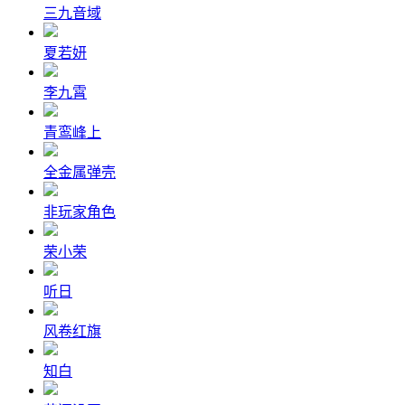
三九音域
夏若妍
李九霄
青鸾峰上
全金属弹壳
非玩家角色
荣小荣
听日
风卷红旗
知白