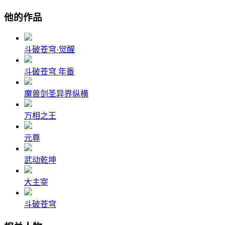
他的作品
斗破苍穹·觉醒
斗破苍穹 年番
魔兽剑圣异界纵横
万相之王
元尊
武动乾坤
大主宰
斗破苍穹