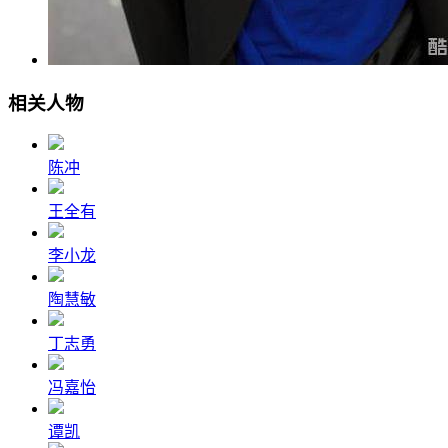
相关人物
陈冲
王全有
李小龙
陶慧敏
丁志勇
冯嘉怡
谭凯