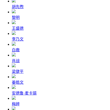
胡先煦
黎明
王盛德
李乃文
白鹿
肖战
梁健平
姜皓文
安德鲁·麦卡锡
梅婷