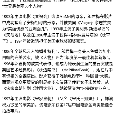
也是第一个亚洲女星被美国《人物》（PEOPLE）杂志评选为
“世界最美丽50个人物”。
1993年主演电影《喜福会》饰演AnMei的母亲，邬君梅在影片
中成功塑造了安梅祖母的形象，并被美国《Vogue》杂志赞美
为“美丽伤感的亚洲面孔”。1993年主演了奥利弗·斯通导演的
《天与地》以及在1996年主演了彼得·格林纳威导演的《枕草
子》。1994年被邀请担任美国金球奖颁奖嘉宾。
1996年全球风云人物婚礼特刊”，邬君梅一身美人鱼婚纱加小
白帽的完美装束，被《人物》评为“年度第一最佳着装新娘”。
1996年邬君梅的欧美代表作、也成为她表演生涯的重要突破是
英国艺术经典影片《枕边禁书》（thePillowBook），她在片中
有惊艳的全裸演出。影片获得了嘎纳电影节“一种瞩目”大奖。
而亚洲观众更赞赏的则是她多次演绎了传奇女子宋美龄，从
《宋家皇朝》到《建国大业》，她被赞誉为“宋美龄专业户”。
1997年主演电影《宋家皇朝》（又名《宋氏三姐妹》），饰演
权力欲望的宋美龄。该电影荣获第17届中国电影金鸡奖最佳合
拍故事片。