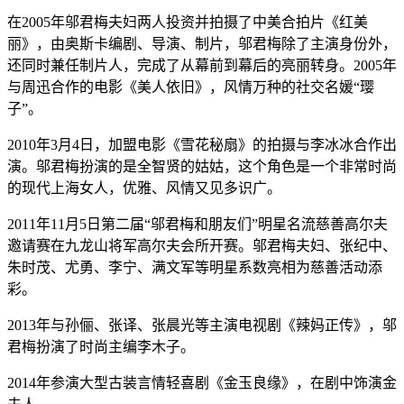
在2005年邬君梅夫妇两人投资并拍摄了中美合拍片《红美
丽》，由奥斯卡编剧、导演、制片，邬君梅除了主演身份外，
还同时兼任制片人，完成了从幕前到幕后的亮丽转身。2005年
与周迅合作的电影《美人依旧》，风情万种的社交名媛“璎
子”。
2010年3月4日，加盟电影《雪花秘扇》的拍摄与李冰冰合作出
演。邬君梅扮演的是全智贤的姑姑，这个角色是一个非常时尚
的现代上海女人，优雅、风情又见多识广。
2011年11月5日第二届“邬君梅和朋友们”明星名流慈善高尔夫
邀请赛在九龙山将军高尔夫会所开赛。邬君梅夫妇、张纪中、
朱时茂、尤勇、李宁、满文军等明星系数亮相为慈善活动添
彩。
2013年与孙俪、张译、张晨光等主演电视剧《辣妈正传》，邬
君梅扮演了时尚主编李木子。
2014年参演大型古装言情轻喜剧《金玉良缘》，在剧中饰演金