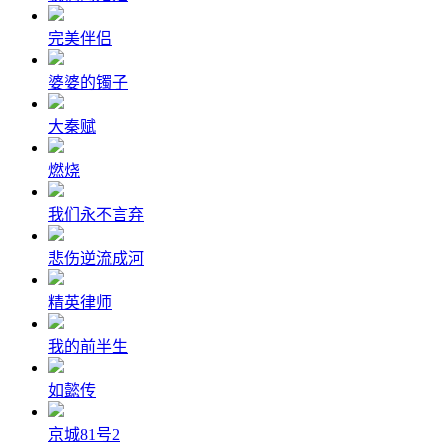
完美伴侣
婆婆的镯子
大秦赋
燃烧
我们永不言弃
悲伤逆流成河
精英律师
我的前半生
如懿传
京城81号2