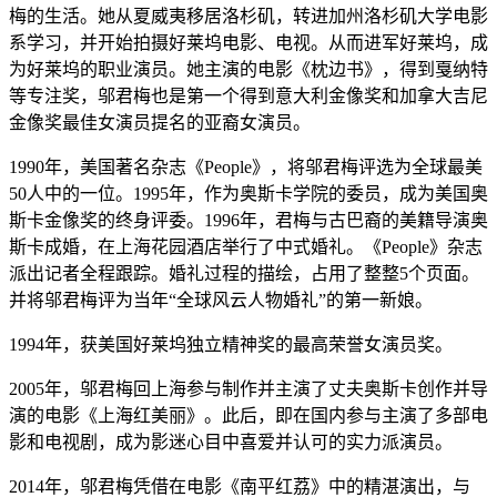
梅的生活。她从夏威夷移居洛杉矶，转进加州洛杉矶大学电影
系学习，并开始拍摄好莱坞电影、电视。从而进军好莱坞，成
为好莱坞的职业演员。她主演的电影《枕边书》，得到戛纳特
等专注奖，邬君梅也是第一个得到意大利金像奖和加拿大吉尼
金像奖最佳女演员提名的亚裔女演员。
1990年，美国著名杂志《People》，将邬君梅评选为全球最美
50人中的一位。1995年，作为奥斯卡学院的委员，成为美国奥
斯卡金像奖的终身评委。1996年，君梅与古巴裔的美籍导演奥
斯卡成婚，在上海花园酒店举行了中式婚礼。《People》杂志
派出记者全程跟踪。婚礼过程的描绘，占用了整整5个页面。
并将邬君梅评为当年“全球风云人物婚礼”的第一新娘。
1994年，获美国好莱坞独立精神奖的最高荣誉女演员奖。
2005年，邬君梅回上海参与制作并主演了丈夫奥斯卡创作并导
演的电影《上海红美丽》。此后，即在国内参与主演了多部电
影和电视剧，成为影迷心目中喜爱并认可的实力派演员。
2014年，邬君梅凭借在电影《南平红荔》中的精湛演出，与