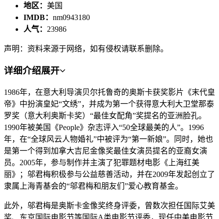
地区：
美国
IMDB：
nm0943180
人气：
23986
声明：资料来源于网络，如有侵权请联系删除。
详细介绍
展开
1986年，在意大利导演贝尔托鲁奇的奥斯卡获奖影片《末代皇
帝》中扮演皇妃“文绣”，并成为第一个获得意大利大卫堂那泰
罗奖（意大利奥斯卡奖）“最佳女配角”奖提名的亚洲脸孔。
1990年被美国《People》杂志评入“50全球最美的人”。1996
年，在“全球风云人物婚礼”中被评为“第一新娘”。同时，她也
是第一个得到加拿大吉尼金像奖最佳女演员提名的亚裔女演
员。2005年，参与制作并主演了犯罪题材电影《上海红美
丽》；邬君梅积极参与公益慈善活动，并在2009年发起创立了
隶属上海青基会的“邬君梅和朋友们”爱心教育基金。
此外，邬君梅是奥斯卡金像奖终身评委，曾数次担任国际艾美
奖、东京国际电影节等国际A类电影节评委，现任中美电影节