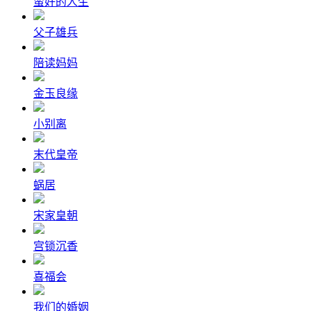
蛮好的人生
父子雄兵
陪读妈妈
金玉良缘
小别离
末代皇帝
蜗居
宋家皇朝
宫锁沉香
喜福会
我们的婚姻