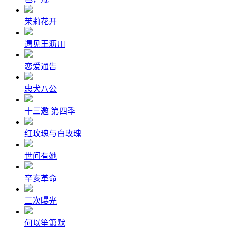
茉莉花开
遇见王沥川
恋爱通告
忠犬八公
十三邀 第四季
红玫瑰与白玫瑰
世间有她
辛亥革命
二次曝光
何以笙箫默