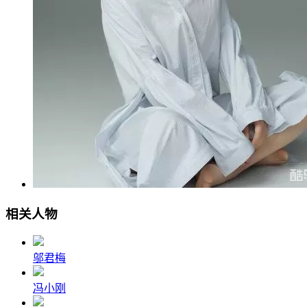
相关人物
邬君梅
冯小刚