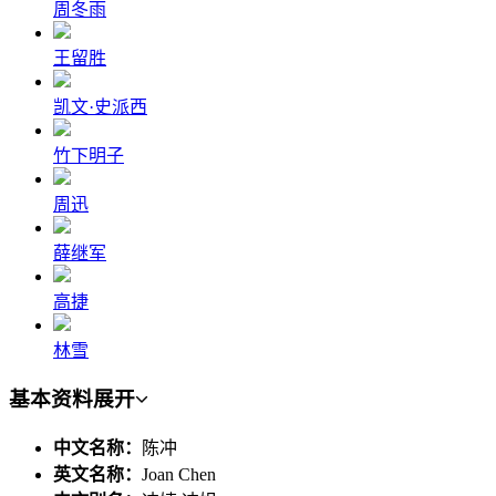
周冬雨
王留胜
凯文·史派西
竹下明子
周迅
薛继军
高捷
林雪
基本资料
展开
中文名称：
陈冲
英文名称：
Joan Chen