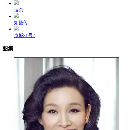
误杀
如懿传
京城81号2
图集