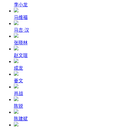
李小龙
马维福
马吉·汉
张晓林
赵文瑄
成龙
姜文
肖战
陈锐
陈建斌