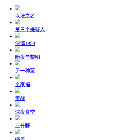
以法之名
第三个嫌疑人
深海1950
暗夜与黎明
另一种蓝
全家福
毒战
深夜食堂
三分野
蜗居