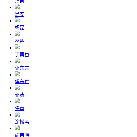
谭凯
是安
杨昆
林鹏
丁勇岱
郭东文
傅东育
郭涛
任重
涂松岩
施京明