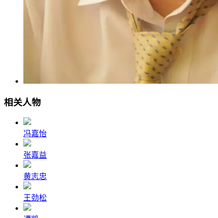
相关人物
冯嘉怡
张嘉益
黄志忠
王劲松