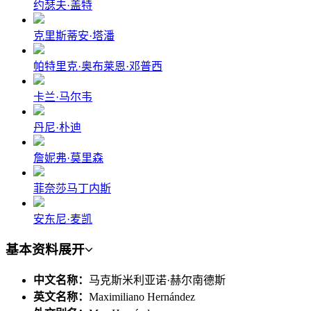
约瑟夫·盖特
克里斯蒂安·塔潘
帕特里克·奥布莱恩·邓普西
卡兰·马尔韦
丹尼·朴迪
詹妮弗·莫里森
菲奈莎马丁内斯
安东尼·麦凯
基本资料
展开
中文名称：
马克斯米利亚诺·赫尔南德斯
英文名称：
Maximiliano Hernández