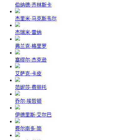
伯纳德·齐林斯卡
杰里米·马克斯韦尔
杰瑞米·雷纳
弗兰克·格里罗
塞缪尔·杰克逊
艾萨克·卡皮
范妮莎·费丽托
乔尔·埃哲顿
伊德里斯·艾尔巴
费尔南多·简