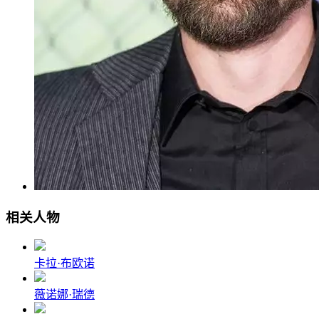
相关人物
卡拉·布欧诺
薇诺娜·瑞德