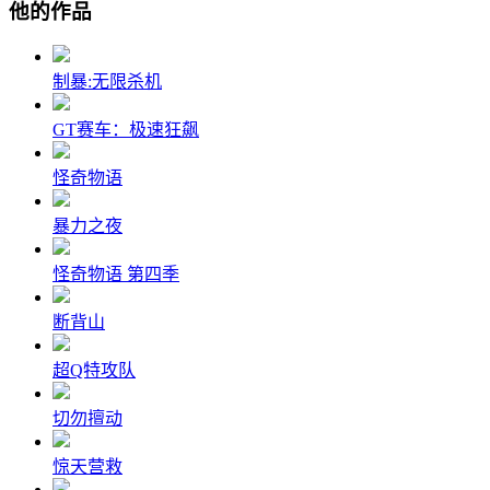
他的作品
制暴:无限杀机
GT赛车：极速狂飙
怪奇物语
暴力之夜
怪奇物语 第四季
断背山
超Q特攻队
切勿擅动
惊天营救