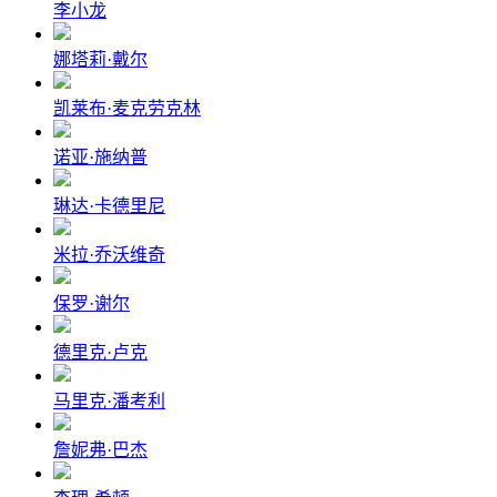
李小龙
娜塔莉·戴尔
凯莱布·麦克劳克林
诺亚·施纳普
琳达·卡德里尼
米拉·乔沃维奇
保罗·谢尔
德里克·卢克
马里克·潘考利
詹妮弗·巴杰