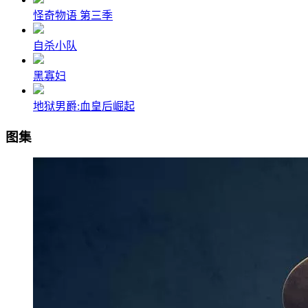
怪奇物语 第三季
自杀小队
黑寡妇
地狱男爵:血皇后崛起
图集