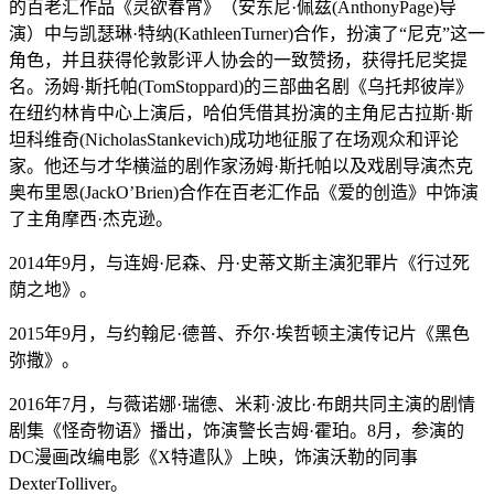
的百老汇作品《灵欲春宵》（安东尼·佩兹(AnthonyPage)导
演）中与凯瑟琳·特纳(KathleenTurner)合作，扮演了“尼克”这一
角色，并且获得伦敦影评人协会的一致赞扬，获得托尼奖提
名。汤姆·斯托帕(TomStoppard)的三部曲名剧《乌托邦彼岸》
在纽约林肯中心上演后，哈伯凭借其扮演的主角尼古拉斯·斯
坦科维奇(NicholasStankevich)成功地征服了在场观众和评论
家。他还与才华横溢的剧作家汤姆·斯托帕以及戏剧导演杰克
奥布里恩(JackO’Brien)合作在百老汇作品《爱的创造》中饰演
了主角摩西·杰克逊。
2014年9月，与连姆·尼森、丹·史蒂文斯主演犯罪片《行过死
荫之地》。
2015年9月，与约翰尼·德普、乔尔·埃哲顿主演传记片《黑色
弥撒》。
2016年7月，与薇诺娜·瑞德、米莉·波比·布朗共同主演的剧情
剧集《怪奇物语》播出，饰演警长吉姆·霍珀。8月，参演的
DC漫画改编电影《X特遣队》上映，饰演沃勒的同事
DexterTolliver。