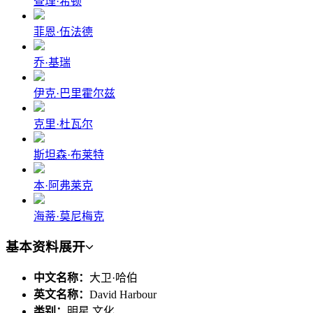
查理·希顿
菲恩·伍法德
乔·基瑞
伊克·巴里霍尔兹
克里·杜瓦尔
斯坦森·布莱特
本·阿弗莱克
海蒂·莫尼梅克
基本资料
展开
中文名称：
大卫·哈伯
英文名称：
David Harbour
类别：
明星,文化