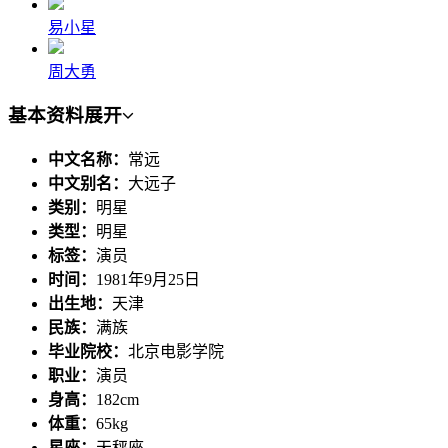
易小星
周大勇
基本资料
展开
中文名称：
常远
中文别名：
大远子
类别：
明星
类型：
明星
标签：
演员
时间：
1981年9月25日
出生地：
天津
民族：
满族
毕业院校：
北京电影学院
职业：
演员
身高：
182cm
体重：
65kg
星座：
天秤座