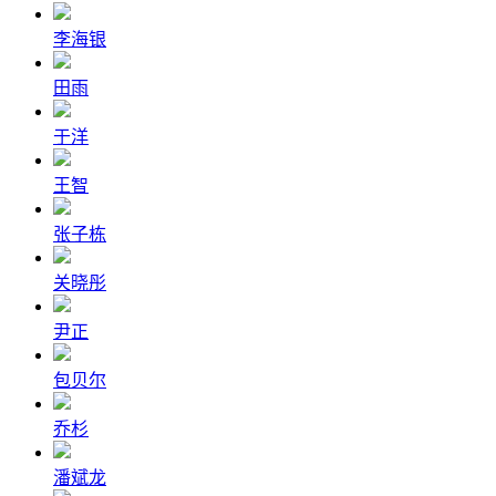
李海银
田雨
于洋
王智
张子栋
关晓彤
尹正
包贝尔
乔杉
潘斌龙