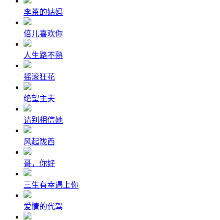
李茶的姑妈
倍儿喜欢你
人生路不熟
摇滚狂花
绝望主夫
请别相信她
风起陇西
哥，你好
三生有幸遇上你
爱情的代驾