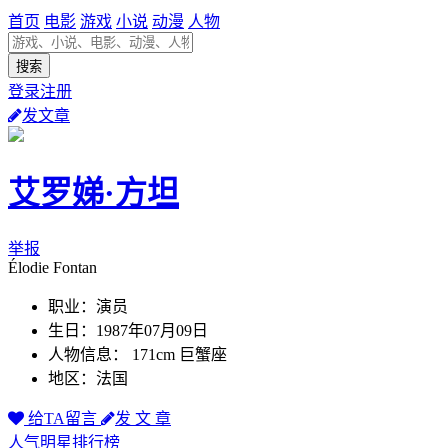
首页
电影
游戏
小说
动漫
人物
登录注册
发文章
艾罗娣·方坦
举报
Élodie Fontan
职业：演员
生日：1987年07月09日
人物信息： 171cm 巨蟹座
地区：法国
给TA留言
发 文 章
人气明星排行榜