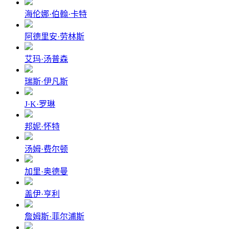
海伦娜·伯翰·卡特
阿德里安·劳林斯
艾玛·汤普森
瑞斯·伊凡斯
J·K·罗琳
邦妮·怀特
汤姆·费尔顿
加里·奥德曼
盖伊·亨利
詹姆斯·菲尔浦斯