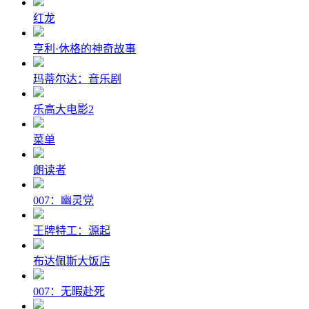
红龙
亨利·休格的神奇故事
玛蒂尔达：音乐剧
乐高大电影2
菜单
朗读者
007：幽灵党
王牌特工：源起
布达佩斯大饭店
007：无暇赴死