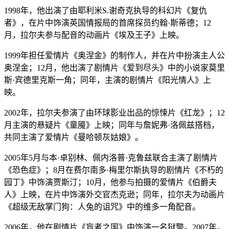
1998年，他出演了由耶利米S.谢奇克执导的科幻片《复仇
者》，在片中饰演英国情报局的首席探员约翰·斯蒂德；12
月，拉尔夫参与配音的动画片《埃及王子》上映。
1999年担任爱情片《奥涅金》的制作人，并在片中扮演主人公
奥涅金；12月，他出演了剧情片《爱到尽头》中的小说家莫里
斯·宾德里克斯一角；同年，主演的剧情片《阳光情人》上
映。
2002年，拉尔夫参演了由环球影业出品的惊悚片《红龙》；12
月主演的悬疑片《童魇》上映；同年与詹妮弗·洛佩兹搭档，
共同主演了爱情片《曼哈顿灰姑娘》。
2005年5月与本·卓别林、佩内洛普·克鲁兹联合主演了剧情片
《恐色症》；8月在费尔南多·梅里尔斯执导的剧情片《不朽的
园丁》中饰演贾斯汀；10月，他参与拍摄的爱情片《伯爵夫
人》上映，在片中饰演外交官杰克逊；同年，拉尔夫为动画片
《超级无敌掌门狗：人兔的诅咒》中的维多一角配音。
2006年，他在剧情片《盲者之国》中饰演一名狱警。2007年，