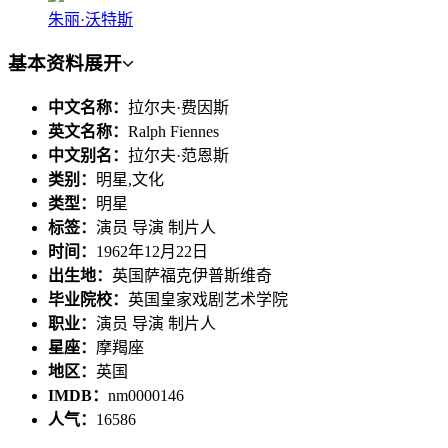
朱丽·沃特斯
基本资料
展开
中文名称：
拉尔夫·费因斯
英文名称：
Ralph Fiennes
中文别名：
拉尔夫·范恩斯
类别：
明星,文化
类型：
明星
标签：
演员 导演 制片人
时间：
1962年12月22日
出生地：
英国萨福克伊普斯维奇
毕业院校：
英国皇家戏剧艺术学院
职业：
演员 导演 制片人
星座：
摩羯座
地区：
英国
IMDB：
nm0000146
人气：
16586