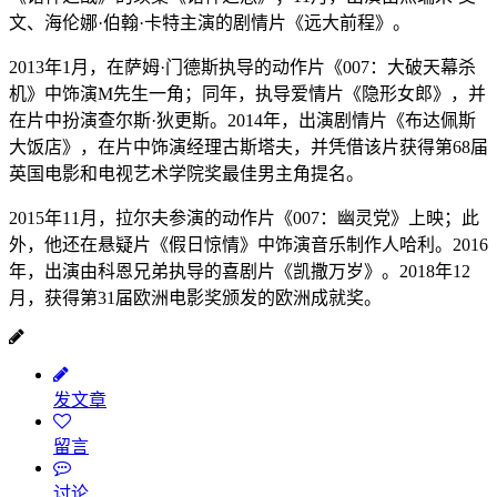
文、海伦娜·伯翰·卡特主演的剧情片《远大前程》。
2013年1月，在萨姆·门德斯执导的动作片《007：大破天幕杀
机》中饰演M先生一角；同年，执导爱情片《隐形女郎》，并
在片中扮演查尔斯·狄更斯。2014年，出演剧情片《布达佩斯
大饭店》，在片中饰演经理古斯塔夫，并凭借该片获得第68届
英国电影和电视艺术学院奖最佳男主角提名。
2015年11月，拉尔夫参演的动作片《007：幽灵党》上映；此
外，他还在悬疑片《假日惊情》中饰演音乐制作人哈利。2016
年，出演由科恩兄弟执导的喜剧片《凯撒万岁》。2018年12
月，获得第31届欧洲电影奖颁发的欧洲成就奖。
发文章
留言
讨论