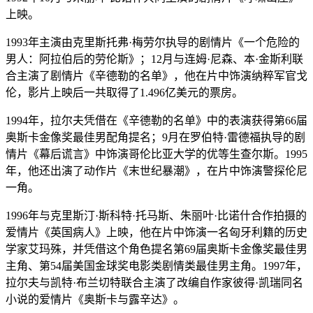
上映。
1993年主演由克里斯托弗·梅劳尔执导的剧情片《一个危险的
男人：阿拉伯后的劳伦斯》；12月与连姆·尼森、本·金斯利联
合主演了剧情片《辛德勒的名单》，他在片中饰演纳粹军官戈
伦，影片上映后一共取得了1.496亿美元的票房。
1994年，拉尔夫凭借在《辛德勒的名单》中的表演获得第66届
奥斯卡金像奖最佳男配角提名；9月在罗伯特·雷德福执导的剧
情片《幕后谎言》中饰演哥伦比亚大学的优等生查尔斯。1995
年，他还出演了动作片《末世纪暴潮》，在片中饰演警探伦尼
一角。
1996年与克里斯汀·斯科特·托马斯、朱丽叶·比诺什合作拍摄的
爱情片《英国病人》上映，他在片中饰演一名匈牙利籍的历史
学家艾玛殊，并凭借这个角色提名第69届奥斯卡金像奖最佳男
主角、第54届美国金球奖电影类剧情类最佳男主角。1997年，
拉尔夫与凯特·布兰切特联合主演了改编自作家彼得·凯瑞同名
小说的爱情片《奥斯卡与露辛达》。