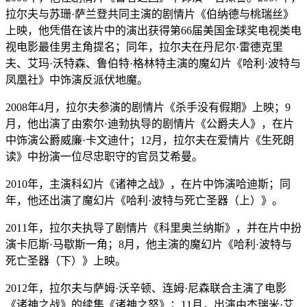
拉尔夫与苏珊·萨兰登共同主演的剧情片《伯纳德与桃瑞丝》
上映，他凭借在该片中的演出获得第66届美国金球奖电视类电
视电影最佳男主角提名；同年，拉尔夫在丹尼尔·雷德克里
夫、艾玛·沃特森、鲁伯特·格林特主演的魔幻片《哈利·波特与
凤凰社》中饰演反派伏地魔。
2008年4月，拉尔夫参演的剧情片《杀手没有假期》上映；9
月，他出演了由索尔·迪勃执导的剧情片《公爵夫人》，在片
中饰演公爵威廉·卡文迪什；12月，拉尔夫在爱情片《生死朗
读》中扮演一位尽忠职守的官员艾希曼。
2010年，主演科幻片《诸神之战》，在片中饰演哈迪斯；同
年，他还出演了魔幻片《哈利·波特与死亡圣器（上）》。
2011年，拉尔夫执导了剧情片《科里奥兰纳斯》，并在片中扮
演卡厄斯·马歇斯一角；8月，他主演的魔幻片《哈利·波特与
死亡圣器（下）》上映。
2012年，拉尔夫与萨姆·沃辛顿、连姆·尼森联合主演了电影
《诸神之战》的续集《诸神之怒》；11月，出演由杰瑞米·艾