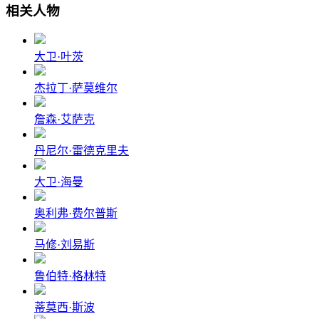
相关人物
大卫·叶茨
杰拉丁·萨莫维尔
詹森·艾萨克
丹尼尔·雷德克里夫
大卫·海曼
奥利弗·费尔普斯
马修·刘易斯
鲁伯特·格林特
蒂莫西·斯波