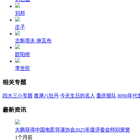
刘邦
庄子
古斯塔夫·施瓦布
欧阳修
李世民
相关专题
四大三小专题
香港八牡丹
今天生日的名人
重庆狼队
8090年
最新资讯
大鹏获得中国电影导演协会2025年度评委会特别荣誉
1个月前