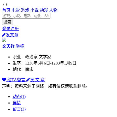
} }
首页
电影
游戏
小说
动漫
人物
登录注册
发文章
文天祥
举报
职业：政治家 文学家
生卒：1236年6月6日-1283年1月9日
朝代：南宋
给TA留言
发 文 章
声明：资料来源于网络，如有侵权请联系删除。
动态(1)
详情
留言(2)